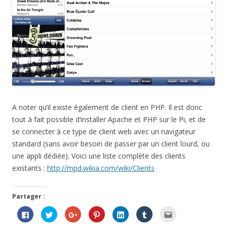
A noter qu’il existe également de client en PHP. Il est donc
tout à fait possible d’installer Apache et PHP sur le Pi, et de
se connecter à ce type de client web avec un navigateur
standard (sans avoir besoin de passer par un client lourd, ou
une appli dédiée). Voici une liste complète des clients
existants :
http://mpd.wikia.com/wiki/Clients
Partager :
C
C
C
C
C
C
C
l
l
l
l
l
l
l
i
i
i
i
i
i
i