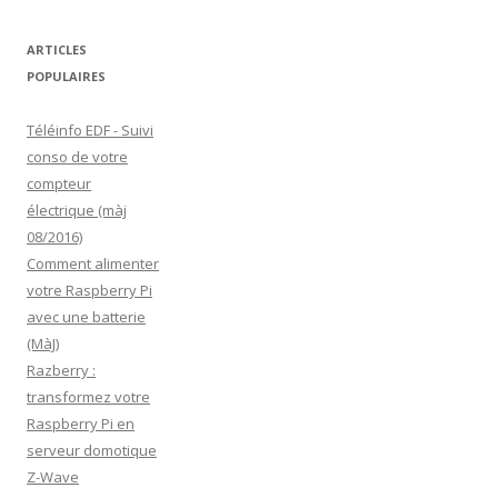
s
s
ARTICLES
e
POPULAIRES
E
Téléinfo EDF - Suivi
m
conso de votre
a
compteur
i
électrique (màj
l
08/2016)
Comment alimenter
votre Raspberry Pi
avec une batterie
(MàJ)
Razberry :
transformez votre
Raspberry Pi en
serveur domotique
Z-Wave