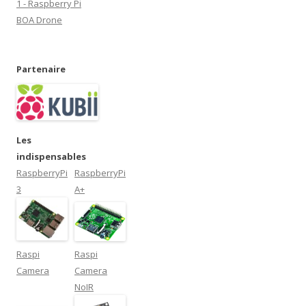
1 - Raspberry Pi
BOA Drone
Partenaire
Les
indispensables
RaspberryPi
RaspberryPi
3
A+
Raspi
Raspi
Camera
Camera
NoIR