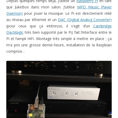
Depuis quelques temps déjà, j’utilise un
Raspberry Pi
en tant
que JukeBox dans mon salon. J’utilise
MPD (Music Player
Daemon)
pour jouer la musique. Le Pi est directement relié
au réseau par éthernet et un
DAC (Digital Analog Converter)
(pour ceux que ça intéresse, il s’agit d’un
Cambridge
DacMagic
très bien supporté par le Pi) fait l’interface entre le
Pi et l’ampli HiFi. Montage très simple à mettre en place ; ça
m’a pris une grosse demie-heure, installation de la Raspbian
comprise…