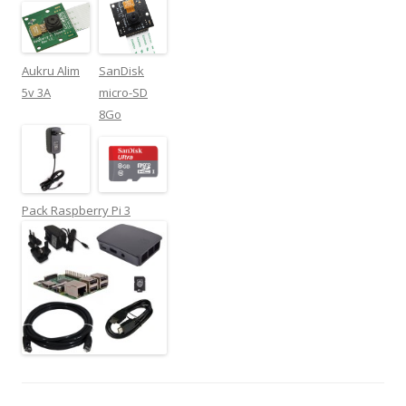
Aukru Alim
SanDisk
5v 3A
micro-SD
8Go
Pack Raspberry Pi 3