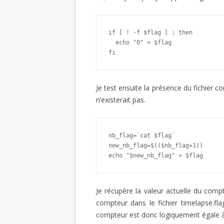
if [ ! -f $flag ] ; then

  echo "0" > $flag

fi
Je test ensuite la présence du fichier co
n’existerait pas.
nb_flag=`cat $flag`

new_nb_flag=$(($nb_flag+1))

echo "$new_nb_flag" > $flag
Je récupère la valeur actuelle du compt
compteur dans le fichier timelapse.fla
compteur est donc logiquement égale à