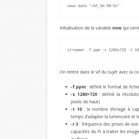
now=`date "+%F_%H-%M-%S"`
Initialisation de la variable
now
qui serv
streamer -f ppm -s 1280x720 -t 10
On rentre dans le vif du sujet avec l
-f ppm
: définit le format de fi
-s 1280×720
: définit la résolu
pixels de haut)
-t 10
: le nombre d’image à cap
temps d’adapter la luminosité et l
-r 3
: fréquence des prises de vue.
capacités du Pi à traiter les imag
au focus