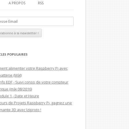
A PROPOS
RSS
MAGDIBLOG
MON CV
CLES POPULAIRES
ent alimenter votre Raspberry Pi avec
atterie (MàJ)
nfo EDF - Suivi conso de votre compteur
rique (màj 08/2016)
odule 1 - Date et Heure
ours de Projets Raspberry Pi, gagnez une
mante 3D avec Iziproto !