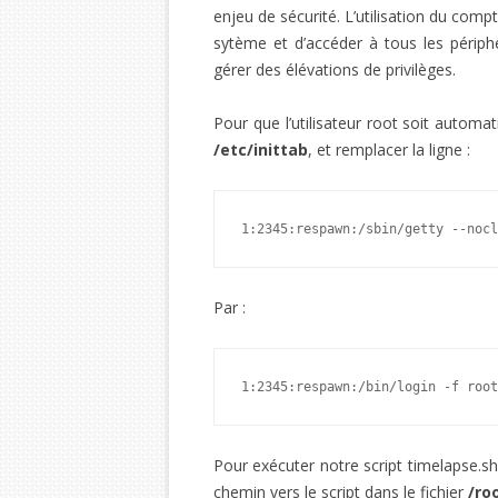
enjeu de sécurité. L’utilisation du comp
sytème et d’accéder à tous les périphé
gérer des élévations de privilèges.
Pour que l’utilisateur root soit automa
/etc/inittab
, et remplacer la ligne :
1:2345:respawn:/sbin/getty --nocl
Par :
1:2345:respawn:/bin/login -f root
Pour exécuter notre script timelapse.sh l
chemin vers le script dans le fichier
/ro