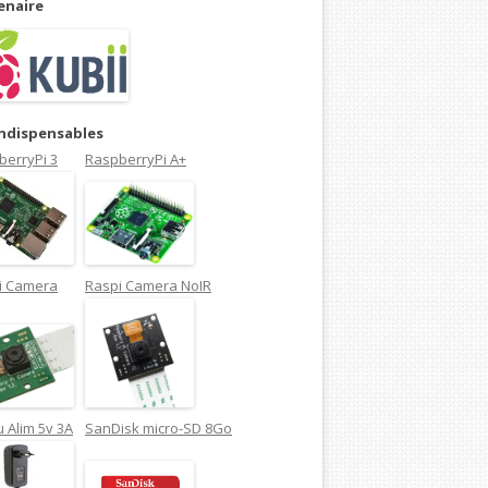
enaire
indispensables
berryPi 3
RaspberryPi A+
i Camera
Raspi Camera NoIR
 Alim 5v 3A
SanDisk micro-SD 8Go