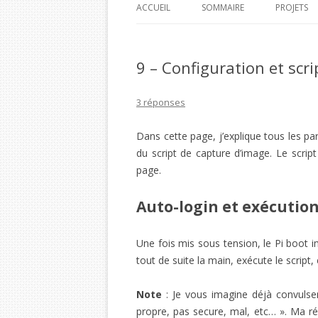
ACCUEIL
SOMMAIRE
PROJETS
PI HOME
9 – Configuration et scri
PI CAR J
PI TIME 
3 réponses
PI BOA 
Dans cette page, j’explique tous les pa
du script de capture d’image. Le scrip
BOA PI 
page.
Auto-login et exécutio
Une fois mis sous tension, le Pi boot i
tout de suite la main, exécute le script, 
Note
: Je vous imagine déjà convulser 
propre, pas secure, mal, etc… ». Ma ré