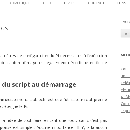
au
DOMOTIQUE
GPIO
DIVERS
CONTACT
LIENS
contenu
 DASH SCREEN
A
pts
d
UKEBOX
r
LAPSE
e
s
DRONE
s
ARTI
ramètres de configuration du Pi nécessaires à l’exécution
e
t de capture d’image est également décortiqué en fin de
SECURE GATEWAY
Comm
E
une b
m
Téléi
n du script au démarrage
a
élect
i
4 - M
l
mmédiatement. L’objectif est que l’utilisateur root prenne
Conc
et éteigne le Pi.
impri
à l’idée de tout faire en tant que root, car « c’est pas
ponse est simple : Aucune importance ! Il n’y a là aucun