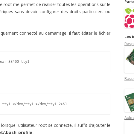
Part
te root me permet de réaliser toutes les opérations sur le
riques sans devoir configurer des droits particuliers ou
tiquement connecté au démarrage, il faut éditer le fichier
Les 
Rasp
ear 38400 tty1
Rasp
 tty1 </dev/tty1 >/dev/tty1 2>&1
Aukru
orsque l’utilisateur root se connecte, il suffit d’ajouter le
ot/.bash_profile
: