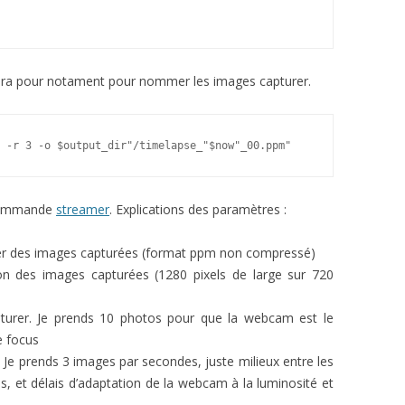
ira pour notament pour nommer les images capturer.
 -r 3 -o $output_dir"/timelapse_"$now"_00.ppm"
a commande
streamer
. Explications des paramètres :
chier des images capturées (format ppm non compressé)
tion des images capturées (1280 pixels de large sur 720
turer. Je prends 10 photos pour que la webcam est le
e focus
 Je prends 3 images par secondes, juste milieux entre les
es, et délais d’adaptation de la webcam à la luminosité et