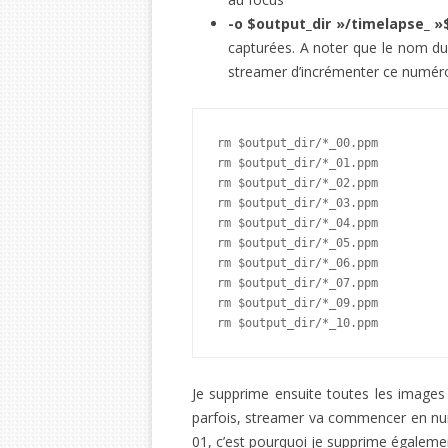
-o $output_dir »/timelapse_ 
capturées. A noter que le nom du 
streamer d’incrémenter ce numéro
rm $output_dir/*_00.ppm

rm $output_dir/*_01.ppm

rm $output_dir/*_02.ppm

rm $output_dir/*_03.ppm

rm $output_dir/*_04.ppm

rm $output_dir/*_05.ppm

rm $output_dir/*_06.ppm

rm $output_dir/*_07.ppm

rm $output_dir/*_09.ppm

rm $output_dir/*_10.ppm
Je supprime ensuite toutes les images 
parfois, streamer va commencer en numé
01, c’est pourquoi je supprime égaleme