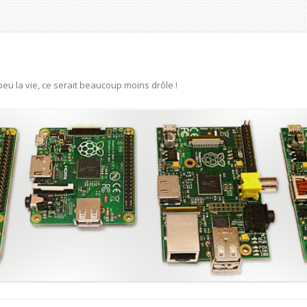
eu la vie, ce serait beaucoup moins drôle !
Aller