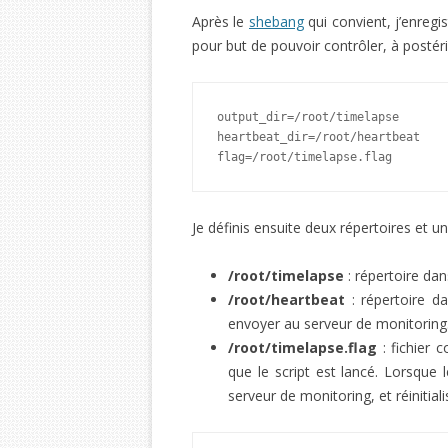
Après le
shebang
qui convient, j’enregi
pour but de pouvoir contrôler, à postéri
output_dir=/root/timelapse

heartbeat_dir=/root/heartbeat

flag=/root/timelapse.flag
Je définis ensuite deux répertoires et un 
/root/timelapse
: répertoire dan
/root/heartbeat
: répertoire d
envoyer au serveur de monitoring
/root/timelapse.flag
: fichier 
que le script est lancé. Lorsque 
serveur de monitoring, et réinitial