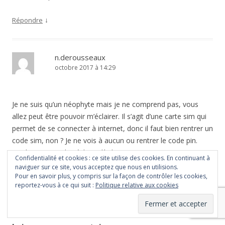
↓
Répondre
n.derousseaux
octobre 2017 à 14:29
Je ne suis qu’un néophyte mais je ne comprend pas, vous
allez peut être pouvoir m’éclairer. Il s’agit d’une carte sim qui
permet de se connecter à internet, donc il faut bien rentrer un
code sim, non ? Je ne vois à aucun ou rentrer le code pin.
Quelqu’un peut-il m’éclairer là dessus ?
Confidentialité et cookies : ce site utilise des cookies. En continuant à
naviguer sur ce site, vous acceptez que nous en utilisions.
Pour en savoir plus, y compris sur la façon de contrôler les cookies,
↓
Répondre
reportez-vous à ce qui suit :
Politique relative aux cookies