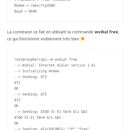
Modem = /dev/ttyUSB0

Baud = 9600
La connexion se fait en utilisant la commande
wvdial free
,
ce qui fonctionne visiblement très bien
root@raspberrypi:~# wvdial free

--> WvDial: Internet dialer version 1.61

--> Initializing modem.

--> Sending: ATZ

ATZ

OK

--> Sending: ATZ

ATZ

OK

--> Sending: ATQ0 V1 E1 S0=0 &C1 &D2

ATQ0 V1 E1 S0=0 &C1 &D2

OK

--> Sending: AT+CGDCONT=1,"IP","free"
