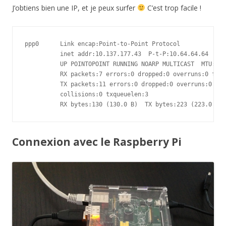
J’obtiens bien une IP, et je peux surfer
C’est trop facile !
ppp0      Link encap:Point-to-Point Protocol  

          inet addr:10.137.177.43  P-t-P:10.64.64.64  Mas
          UP POINTOPOINT RUNNING NOARP MULTICAST  MTU:150
          RX packets:7 errors:0 dropped:0 overruns:0 fram
          TX packets:11 errors:0 dropped:0 overruns:0 car
          collisions:0 txqueuelen:3 

          RX bytes:130 (130.0 B)  TX bytes:223 (223.0 B)
Connexion avec le Raspberry Pi