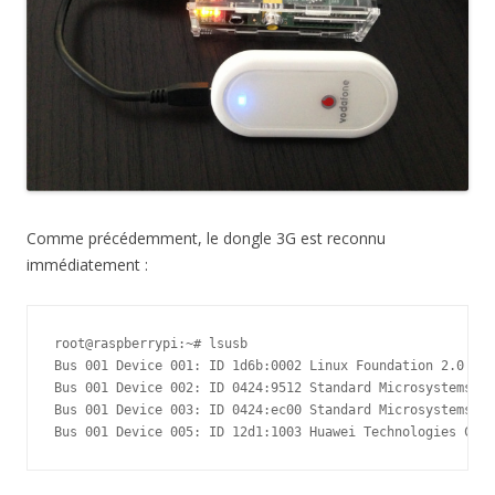
Comme précédemment, le dongle 3G est reconnu
immédiatement :
root@raspberrypi:~# lsusb

Bus 001 Device 001: ID 1d6b:0002 Linux Foundation 2.0 roo
Bus 001 Device 002: ID 0424:9512 Standard Microsystems Co
Bus 001 Device 003: ID 0424:ec00 Standard Microsystems Co
Bus 001 Device 005: ID 12d1:1003 Huawei Technologies Co.,