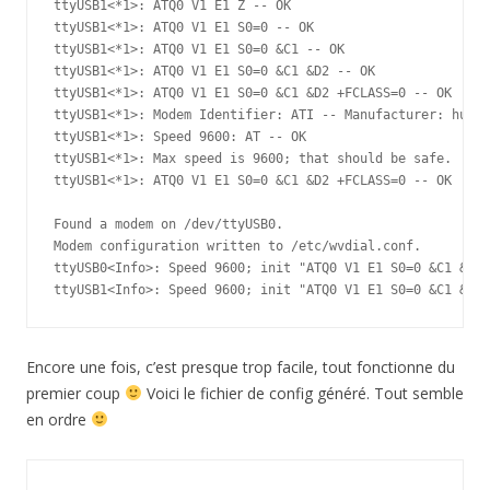
ttyUSB1<*1>: ATQ0 V1 E1 Z -- OK

ttyUSB1<*1>: ATQ0 V1 E1 S0=0 -- OK

ttyUSB1<*1>: ATQ0 V1 E1 S0=0 &C1 -- OK

ttyUSB1<*1>: ATQ0 V1 E1 S0=0 &C1 &D2 -- OK

ttyUSB1<*1>: ATQ0 V1 E1 S0=0 &C1 &D2 +FCLASS=0 -- OK

ttyUSB1<*1>: Modem Identifier: ATI -- Manufacturer: huawe
ttyUSB1<*1>: Speed 9600: AT -- OK

ttyUSB1<*1>: Max speed is 9600; that should be safe.

ttyUSB1<*1>: ATQ0 V1 E1 S0=0 &C1 &D2 +FCLASS=0 -- OK

Found a modem on /dev/ttyUSB0.

Modem configuration written to /etc/wvdial.conf.

ttyUSB0<Info>: Speed 9600; init "ATQ0 V1 E1 S0=0 &C1 &D2 
ttyUSB1<Info>: Speed 9600; init "ATQ0 V1 E1 S0=0 &C1 &D2 
Encore une fois, c’est presque trop facile, tout fonctionne du
premier coup
Voici le fichier de config généré. Tout semble
en ordre