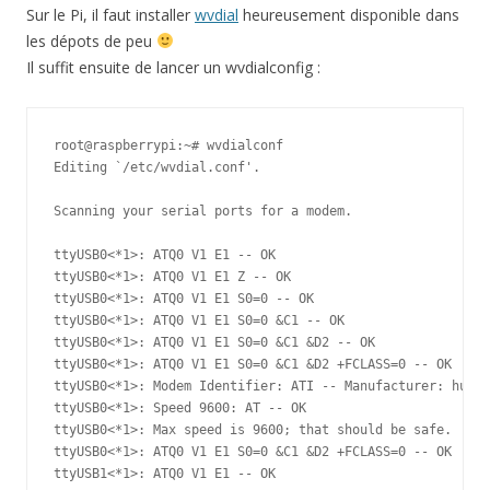
Sur le Pi, il faut installer
wvdial
heureusement disponible dans
les dépots de peu
Il suffit ensuite de lancer un wvdialconfig :
root@raspberrypi:~# wvdialconf 

Editing `/etc/wvdial.conf'.

Scanning your serial ports for a modem.

ttyUSB0<*1>: ATQ0 V1 E1 -- OK

ttyUSB0<*1>: ATQ0 V1 E1 Z -- OK

ttyUSB0<*1>: ATQ0 V1 E1 S0=0 -- OK

ttyUSB0<*1>: ATQ0 V1 E1 S0=0 &C1 -- OK

ttyUSB0<*1>: ATQ0 V1 E1 S0=0 &C1 &D2 -- OK

ttyUSB0<*1>: ATQ0 V1 E1 S0=0 &C1 &D2 +FCLASS=0 -- OK

ttyUSB0<*1>: Modem Identifier: ATI -- Manufacturer: huawe
ttyUSB0<*1>: Speed 9600: AT -- OK

ttyUSB0<*1>: Max speed is 9600; that should be safe.

ttyUSB0<*1>: ATQ0 V1 E1 S0=0 &C1 &D2 +FCLASS=0 -- OK

ttyUSB1<*1>: ATQ0 V1 E1 -- OK
