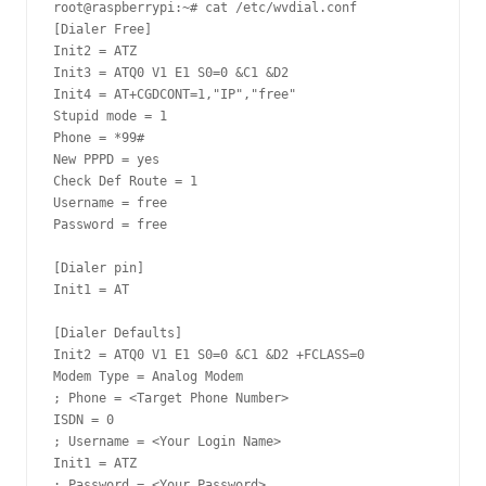
root@raspberrypi:~# cat /etc/wvdial.conf

[Dialer Free]

Init2 = ATZ

Init3 = ATQ0 V1 E1 S0=0 &C1 &D2

Init4 = AT+CGDCONT=1,"IP","free"

Stupid mode = 1

Phone = *99#

New PPPD = yes

Check Def Route = 1

Username = free

Password = free

[Dialer pin]

Init1 = AT

[Dialer Defaults]

Init2 = ATQ0 V1 E1 S0=0 &C1 &D2 +FCLASS=0

Modem Type = Analog Modem

; Phone = <Target Phone Number>

ISDN = 0

; Username = <Your Login Name>

Init1 = ATZ

; Password = <Your Password>
