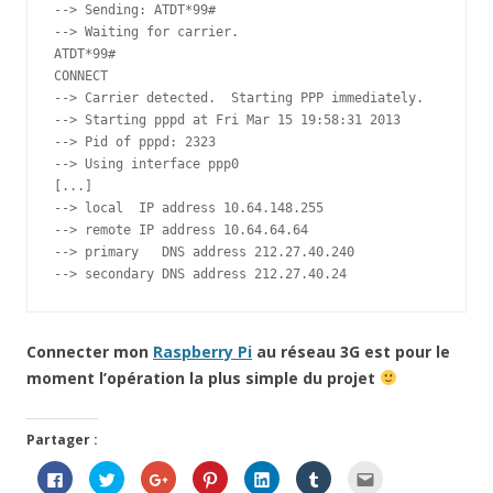
--> Sending: ATDT*99#

--> Waiting for carrier.

ATDT*99#

CONNECT

--> Carrier detected.  Starting PPP immediately.

--> Starting pppd at Fri Mar 15 19:58:31 2013

--> Pid of pppd: 2323

--> Using interface ppp0

[...]

--> local  IP address 10.64.148.255

--> remote IP address 10.64.64.64

--> primary   DNS address 212.27.40.240

--> secondary DNS address 212.27.40.24
Connecter mon
Raspberry Pi
au réseau 3G est pour le
moment l’opération la plus simple du projet
Partager :
C
C
C
C
C
C
C
l
l
l
l
l
l
l