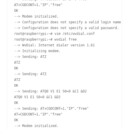
AT+CGDCONT=1,"IP","free"

OK

--> Modem initialized.

--> Configuration does not specify a valid login name.

--> Configuration does not specify a valid password.

root@raspberrypi:~# vim /etc/wvdial.conf

root@raspberrypi:~# wvdial free

--> WvDial: Internet dialer version 1.61

--> Initializing modem.

--> Sending: ATZ

ATZ

OK

--> Sending: ATZ

ATZ

OK

--> Sending: ATQ0 V1 E1 S0=0 &C1 &D2

ATQ0 V1 E1 S0=0 &C1 &D2

OK

--> Sending: AT+CGDCONT=1,"IP","free"

AT+CGDCONT=1,"IP","free"

OK

--> Modem initialized.
