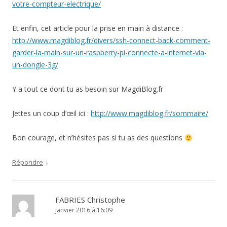
votre-compteur-electrique/
Et enfin, cet article pour la prise en main à distance :
http://www.magdiblog.fr/divers/ssh-connect-back-comment-
garder-la-main-sur-un-raspberry-pi-connecte-a-internet-via-
un-dongle-3g/
Y a tout ce dont tu as besoin sur MagdiBlog.fr
Jettes un coup d’œil ici :
http://www.magdiblog.fr/sommaire/
Bon courage, et n’hésites pas si tu as des questions
↓
Répondre
FABRIES Christophe
janvier 2016 à 16:09