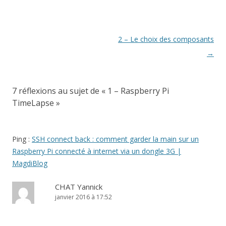
l
l
l
e
l
e
u
l
e
e
l
l
f
v
e
f
f
l
e
e
e
f
e
e
e
f
n
l
e
n
n
f
e
ê
l
n
ê
ê
e
n
t
e
ê
t
t
n
ê
r
f
Navigation
2 – Le choix des composants
t
r
r
ê
t
e
e
r
e
e
t
r
)
n
des
→
e
)
)
r
e
ê
)
e
)
t
articles
)
r
e
)
7 réflexions au sujet de «
1 – Raspberry Pi
TimeLapse
»
Ping :
SSH connect back : comment garder la main sur un
Raspberry Pi connecté à internet via un dongle 3G |
MagdiBlog
CHAT Yannick
janvier 2016 à 17:52