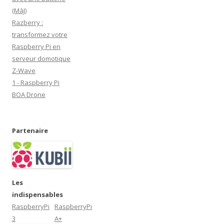
(MàJ)
Razberry :
transformez votre
Raspberry Pi en
serveur domotique
Z-Wave
1 - Raspberry Pi
BOA Drone
Partenaire
Les
indispensables
RaspberryPi
RaspberryPi
3
A+