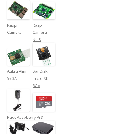
Raspi
Raspi
Camera
Camera
NoIR
Aukru Alim
SanDisk
5v 3A
micro-SD
8Go
Pack Raspberry Pi 3