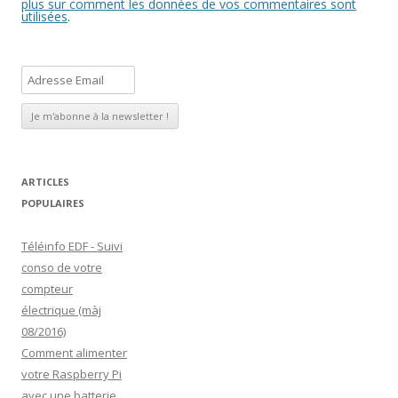
plus sur comment les données de vos commentaires sont
utilisées
.
A
d
r
e
s
s
ARTICLES
e
POPULAIRES
E
Téléinfo EDF - Suivi
m
conso de votre
a
compteur
i
électrique (màj
l
08/2016)
Comment alimenter
votre Raspberry Pi
avec une batterie