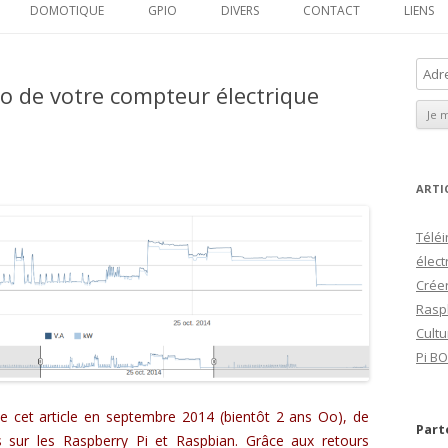
au
DOMOTIQUE
GPIO
DIVERS
CONTACT
LIENS
contenu
 DASH SCREEN
A
so de votre compteur électrique
d
UKEBOX
r
LAPSE
e
s
DRONE
s
ARTI
e
SECURE GATEWAY
Téléi
E
élect
m
Créer
a
Rasp
i
Cultu
l
Pi BO
e cet article en septembre 2014 (bientôt 2 ans Oo), de
Part
 sur les Raspberry Pi et Raspbian. Grâce aux retours