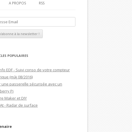
A PROPOS
RSS
MAGDIBLOG
MON CV
CLES POPULAIRES
nfo EDF - Suivi conso de votre compteur
rique (màj 08/2016)
 une passerelle sécurisée avec un
berry Pi
re Maker et DIY
At - Radar de surface
enaire