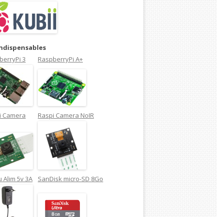
indispensables
berryPi 3
RaspberryPi A+
i Camera
Raspi Camera NoIR
 Alim 5v 3A
SanDisk micro-SD 8Go