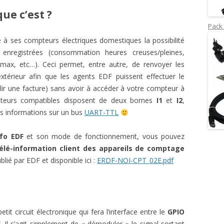
que c’est ?
Pack 
à ses compteurs électriques domestiques la possibilité
 enregistrées (consommation heures creuses/pleines,
max, etc…). Ceci permet, entre autre, de renvoyer les
xtérieur afin que les agents EDF puissent effectuer le
ir une facture) sans avoir à accéder à votre compteur à
mpteurs compatibles disposent de deux bornes
I1
et
I2
,
es informations sur un bus
UART-TTL
nfo EDF
et son mode de fonctionnement, vous pouvez
télé-information client des appareils de comptage
ublié par EDF et disponible ici :
ERDF-NOI-CPT_02E.pdf
tit circuit électronique qui fera l’interface entre le
GPIO
F
. Il s’agit simplement de « démoduler » le signal sortant