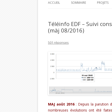
ACCUEIL
SOMMAIRE
PROJETS
PI HOME
Téléinfo EDF – Suivi con
PI CAR J
(màj 08/2016)
PI TIME 
501 réponses
PI BOA 
BOA PI 
MAJ août 2016
: Depuis la parution d
nombreuses évolutions ont été faites