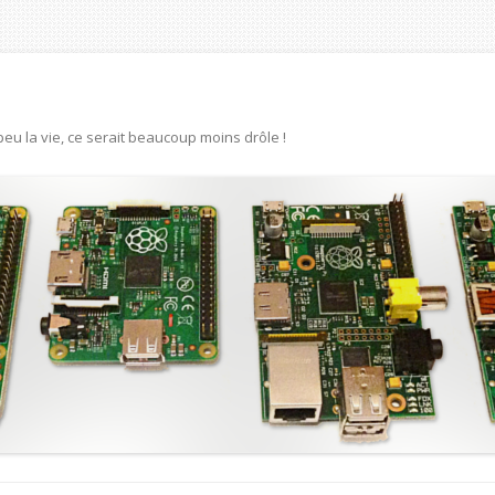
eu la vie, ce serait beaucoup moins drôle !
Aller