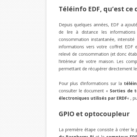
Téléinfo EDF, qu’est ce 
Depuis quelques années, EDF a ajouté 
de lire à distance les informations
consommation instantanée, intensité 
informations vers votre coffret EDF e
relevé de consommation (et donc établ
l’intérieur de votre maison. Les co
permettant de récupérer directement l
Pour plus d’informations sur la
téléi
consulter le document «
Sorties de 
électroniques utilisés par ERDF
« , p
GPIO et optocoupleur
La première étape consiste à créer le pe
du Raspberry Pi
et le
compteur ED