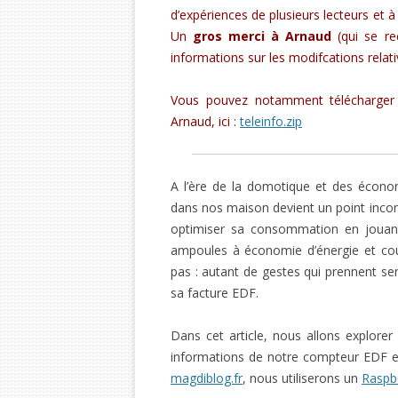
d’expériences de plusieurs lecteurs et à 
Un
gros merci à Arnaud
(qui se r
informations sur les modifcations relat
Vous pouvez notamment télécharger l
Arnaud, ici :
teleinfo.zip
A l’ère de la domotique et des économi
dans nos maison devient un point incon
optimiser sa consommation en jouant 
ampoules à économie d’énergie et cou
pas : autant de gestes qui prennent se
sa facture EDF.
Dans cet article, nous allons explorer
informations de notre compteur EDF e
magdiblog.fr
, nous utiliserons un
Raspbe