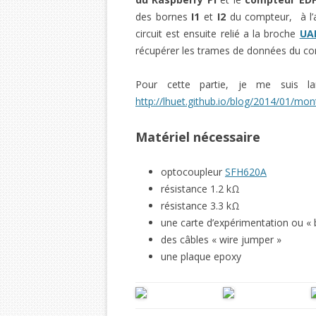
des bornes
I1
et
I2
du compteur, à l’
circuit est ensuite relié a la broche
UA
récupérer les trames de données du c
Pour cette partie, je me suis lar
http://lhuet.github.io/blog/2014/01/mon
Matériel nécessaire
optocoupleur
SFH620A
résistance 1.2 kΩ
résistance 3.3 kΩ
une carte d’expérimentation ou «
des câbles « wire jumper »
une plaque epoxy