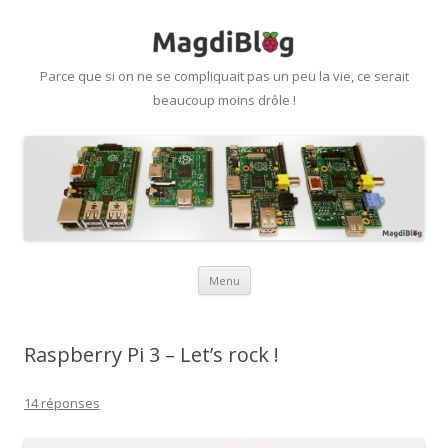
Parce que si on ne se compliquait pas un peu la vie, ce serait
beaucoup moins drôle !
Aller
Menu
au
contenu
Raspberry Pi 3 – Let’s rock !
14 réponses