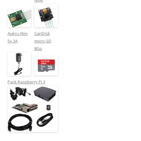
Aukru Alim
SanDisk
5v 3A
micro-SD
8Go
Pack Raspberry Pi 3