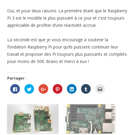
Oui, et pour deux raisons. La première étant que le Raspberry
Pi 3 est le modèle le plus puissant à ce jour et c’est toujours
appréciable de profiter d’une réactivité accrue.
La seconde est que je vous encourage à soutenir la
fondation Raspberry Pi pour qu’ils puissent continuer leur
travail et proposer des Pi toujours plus puissants et complets
pour moins de 50€. Bravo et merci à eux !
Partager :
C
C
C
C
C
C
C
l
l
l
l
l
l
l
i
i
i
i
i
i
i
q
q
q
q
q
q
q
u
u
u
u
u
u
u
e
e
e
e
e
e
e
z
z
z
z
z
z
z
p
p
p
p
p
p
p
o
o
o
o
o
o
o
u
u
u
u
u
u
u
r
r
r
r
r
r
r
p
p
p
p
p
p
e
a
a
a
a
a
a
n
r
r
r
r
r
r
v