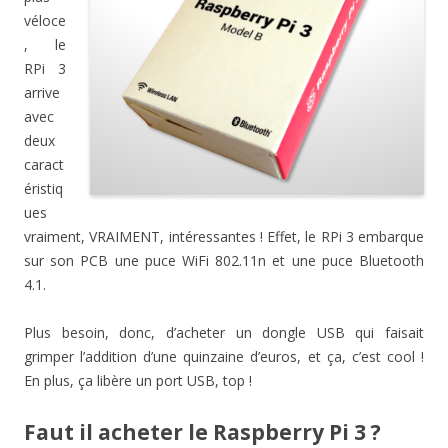
véloce
, le
RPi 3
arrive
avec
deux
caract
éristiq
ues
vraiment, VRAIMENT, intéressantes ! Effet, le RPi 3 embarque
sur son PCB une puce WiFi
802.11n
et une puce Bluetooth
4.1.
Plus besoin, donc, d’acheter un dongle USB qui faisait
grimper l’addition d’une quinzaine d’euros, et ça, c’est cool !
En plus, ça libère un port USB, top !
Faut il acheter le Raspberry Pi 3 ?