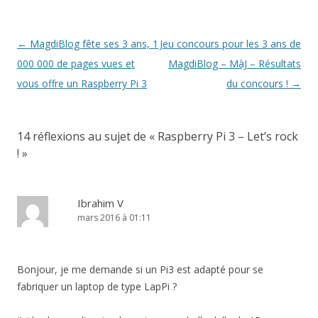
f
e
e
e
f
n
l
e
n
n
f
e
ê
l
n
ê
ê
e
n
t
e
ê
t
t
n
ê
r
f
t
r
r
ê
t
e
e
Navigation
←
MagdiBlog fête ses 3 ans, 1
Jeu concours pour les 3 ans de
r
e
e
t
r
)
n
e
)
)
r
e
ê
des
000 000 de pages vues et
MagdiBlog – MàJ – Résultats
)
e
)
t
)
r
e
articles
vous offre un Raspberry Pi 3
du concours !
→
)
14 réflexions au sujet de «
Raspberry Pi 3 – Let’s rock
!
»
Ibrahim V
mars 2016 à 01:11
Bonjour, je me demande si un Pi3 est adapté pour se
fabriquer un laptop de type LapPi ?