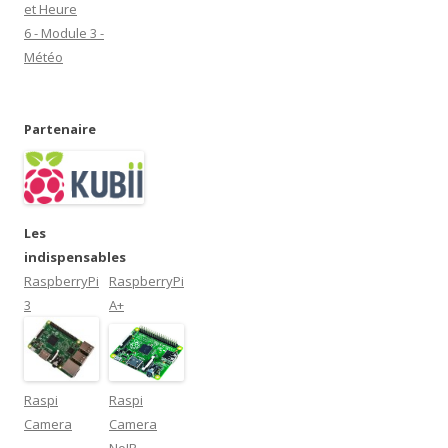
et Heure
6 - Module 3 -
Météo
Partenaire
Les
indispensables
RaspberryPi
RaspberryPi
3
A+
Raspi
Raspi
Camera
Camera
NoIR