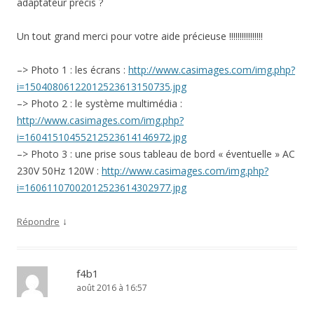
adaptateur précis ?
Un tout grand merci pour votre aide précieuse !!!!!!!!!!!!!!!!
–> Photo 1 : les écrans :
http://www.casimages.com/img.php?
i=15040806122012523613150735.jpg
–> Photo 2 : le système multimédia :
http://www.casimages.com/img.php?
i=16041510455212523614146972.jpg
–> Photo 3 : une prise sous tableau de bord « éventuelle » AC
230V 50Hz 120W :
http://www.casimages.com/img.php?
i=16061107002012523614302977.jpg
↓
Répondre
f4b1
août 2016 à 16:57