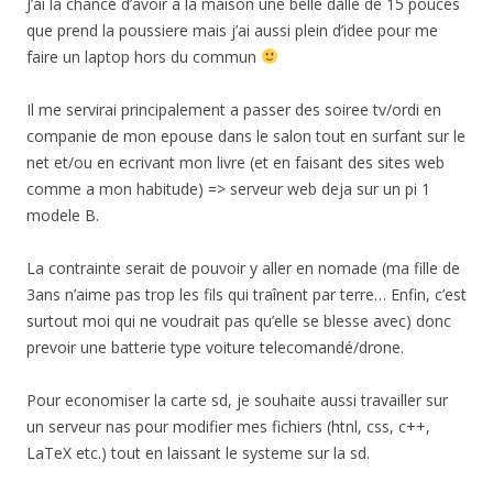
J’ai la chance d’avoir a la maison une belle dalle de 15 pouces
que prend la poussiere mais j’ai aussi plein d’idee pour me
faire un laptop hors du commun
Il me servirai principalement a passer des soiree tv/ordi en
companie de mon epouse dans le salon tout en surfant sur le
net et/ou en ecrivant mon livre (et en faisant des sites web
comme a mon habitude) => serveur web deja sur un pi 1
modele B.
La contrainte serait de pouvoir y aller en nomade (ma fille de
3ans n’aime pas trop les fils qui traînent par terre… Enfin, c’est
surtout moi qui ne voudrait pas qu’elle se blesse avec) donc
prevoir une batterie type voiture telecomandé/drone.
Pour economiser la carte sd, je souhaite aussi travailler sur
un serveur nas pour modifier mes fichiers (htnl, css, c++,
LaTeX etc.) tout en laissant le systeme sur la sd.