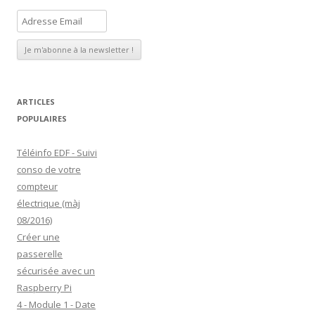
A
d
r
e
s
s
ARTICLES
e
POPULAIRES
E
Téléinfo EDF - Suivi
m
conso de votre
a
compteur
i
électrique (màj
l
08/2016)
Créer une
passerelle
sécurisée avec un
Raspberry Pi
4 - Module 1 - Date