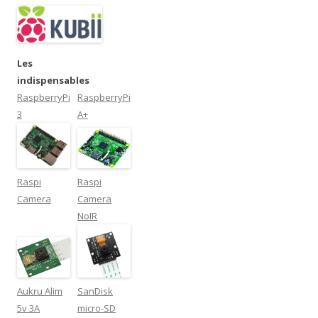
Les
indispensables
RaspberryPi
RaspberryPi
3
A+
Raspi
Raspi
Camera
Camera
NoIR
Aukru Alim
SanDisk
5v 3A
micro-SD