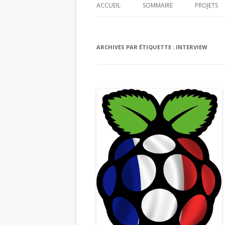
ACCUEIL
SOMMAIRE
PROJETS
PI HOME
ARCHIVES PAR ÉTIQUETTE :
INTERVIEW
PI CAR J
PI TIME 
PI BOA 
BOA PI 