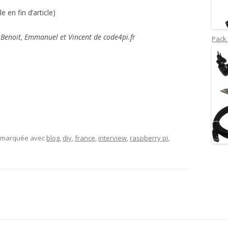
e en fin d’article)
 Benoit, Emmanuel et Vincent de code4pi.fr
Pack 
t marquée avec
blog
,
diy
,
france
,
interview
,
raspberry pi
,