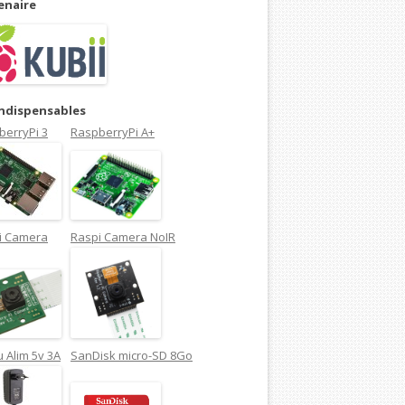
enaire
indispensables
berryPi 3
RaspberryPi A+
i Camera
Raspi Camera NoIR
 Alim 5v 3A
SanDisk micro-SD 8Go