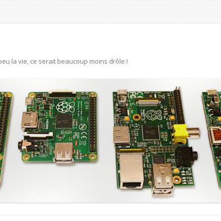
eu la vie, ce serait beaucoup moins drôle !
Aller