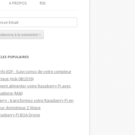
A PROPOS
RSS
MAGDIBLOG
MON CV
CLES POPULAIRES
nfo EDF - Suivi conso de votre compteur
rique (màj 08/2016)
ent alimenter votre Raspberry Pi avec
atterie (MàJ)
rry : transformez votre Raspberry Pi en
eur domotique Z-Wave
aspberry Pi BOA Drone