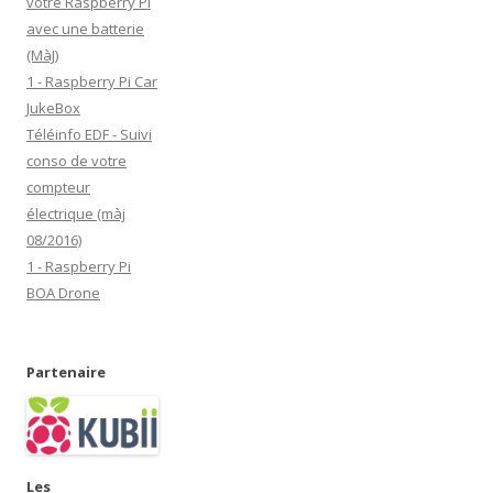
votre Raspberry Pi
a
avec une batterie
i
(MàJ)
l
1 - Raspberry Pi Car
JukeBox
Téléinfo EDF - Suivi
conso de votre
compteur
électrique (màj
08/2016)
1 - Raspberry Pi
BOA Drone
Partenaire
Les