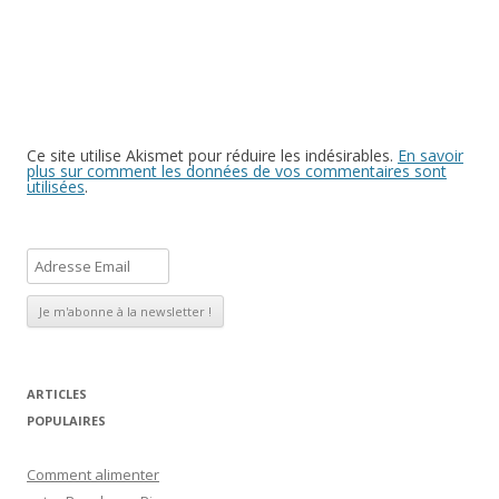
Ce site utilise Akismet pour réduire les indésirables.
En savoir
plus sur comment les données de vos commentaires sont
utilisées
.
A
d
r
e
s
s
ARTICLES
e
POPULAIRES
E
Comment alimenter
m