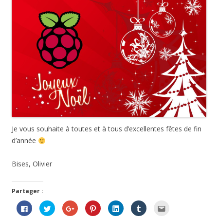
Je vous souhaite à toutes et à tous d’excellentes fêtes de fin
d’année
Bises, Olivier
Partager :
C
C
C
C
C
C
C
l
l
l
l
l
l
l