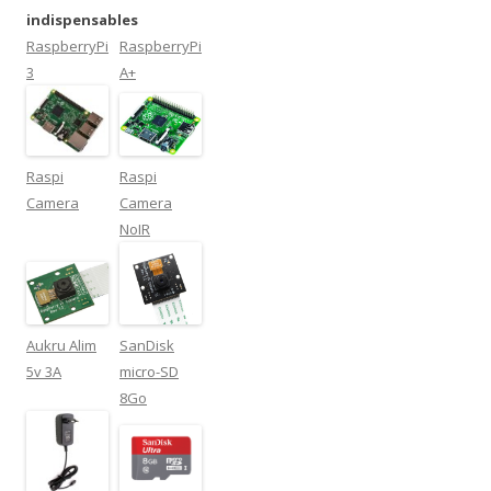
indispensables
RaspberryPi
RaspberryPi
3
A+
Raspi
Raspi
Camera
Camera
NoIR
Aukru Alim
SanDisk
5v 3A
micro-SD
8Go