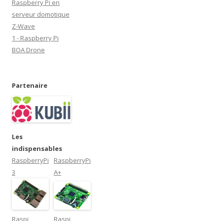
Raspberry Pi en
e
)
serveur domotique
Z-Wave
1 - Raspberry Pi
BOA Drone
Partenaire
Les
indispensables
RaspberryPi
RaspberryPi
3
A+
Raspi
Raspi