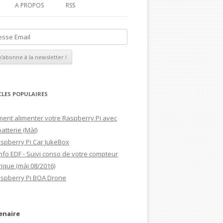
A PROPOS
RSS
MAGDIBLOG
MON CV
CLES POPULAIRES
ent alimenter votre Raspberry Pi avec
atterie (MàJ)
aspberry Pi Car JukeBox
nfo EDF - Suivi conso de votre compteur
rique (màj 08/2016)
aspberry Pi BOA Drone
enaire