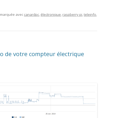
t marquée avec
canardpc
,
électronique
,
raspberry pi
,
teleinfo
,
so de votre compteur électrique
m
m