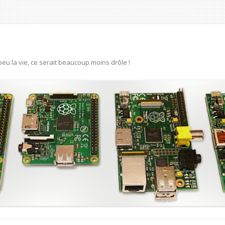
eu la vie, ce serait beaucoup moins drôle !
Aller