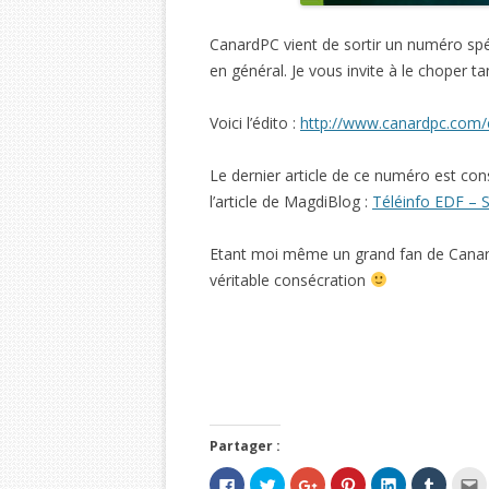
CanardPC vient de sortir un numéro spéc
en général. Je vous invite à le choper ta
Voici l’édito :
http://www.canardpc.com/c
Le dernier article de ce numéro est con
l’article de MagdiBlog :
Téléinfo EDF – S
Etant moi même un grand fan de Canar
véritable consécration
Partager :
C
C
C
C
C
C
C