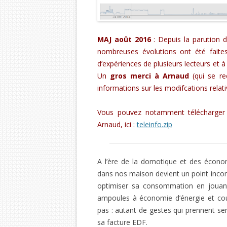
n
s
s
a
n
u
e
s
u
u
n
s
n
d
u
n
n
s
u
e
a
n
e
e
u
n
n
n
e
n
n
n
e
o
s
n
o
o
e
n
u
u
o
u
u
n
o
v
n
MAJ août 2016
: Depuis la parution d
u
v
v
o
u
e
e
v
e
e
u
v
l
n
nombreuses évolutions ont été faites
e
l
l
v
e
l
o
l
l
l
e
l
e
u
d’expériences de plusieurs lecteurs et à 
l
e
e
l
l
f
v
e
f
f
l
e
e
e
Un
gros merci à Arnaud
(qui se r
f
e
e
e
f
n
l
e
n
n
f
e
ê
l
informations sur les modifcations relat
n
ê
ê
e
n
t
e
ê
t
t
n
ê
r
f
t
r
r
ê
t
e
e
r
e
e
t
r
)
n
Vous pouvez notamment télécharger l
e
)
)
r
e
ê
)
e
)
t
Arnaud, ici :
teleinfo.zip
)
r
e
)
A l’ère de la domotique et des économi
dans nos maison devient un point incon
optimiser sa consommation en jouant 
ampoules à économie d’énergie et cou
pas : autant de gestes qui prennent se
sa facture EDF.