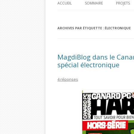
ACCUEIL
SOMMAIRE
PROJETS
PI HOME
ARCHIVES PAR ÉTIQUETTE :
ÉLECTRONIQUE
PI CAR J
PI TIME 
PI BOA 
MagdiBlog dans le Cana
spécial électronique
BOA PI 
4 réponses