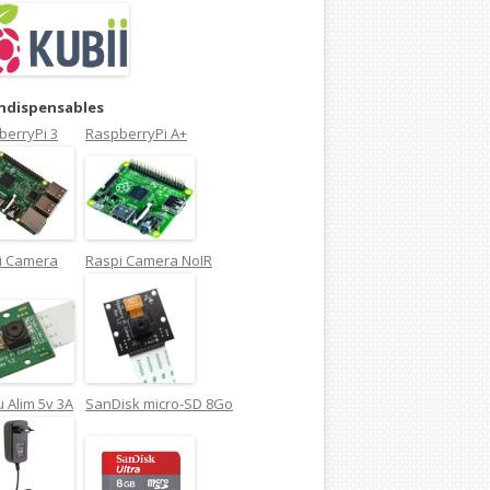
indispensables
berryPi 3
RaspberryPi A+
i Camera
Raspi Camera NoIR
 Alim 5v 3A
SanDisk micro-SD 8Go