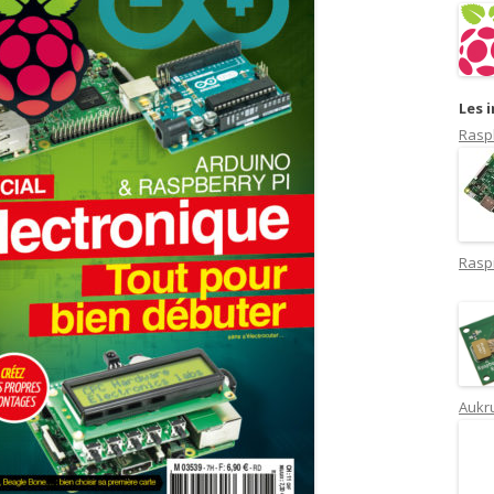
Les 
Rasp
Rasp
Aukru