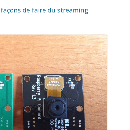
 façons de faire du streaming
m
m