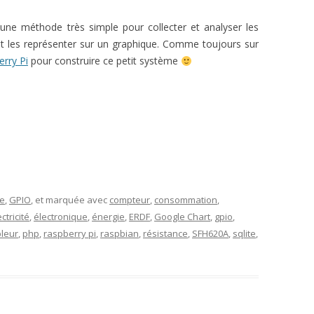
 une méthode très simple pour collecter et analyser les
t les représenter sur un graphique. Comme toujours sur
rry Pi
pour construire ce petit système
e
,
GPIO
, et marquée avec
compteur
,
consommation
,
ctricité
,
électronique
,
énergie
,
ERDF
,
Google Chart
,
gpio
,
leur
,
php
,
raspberry pi
,
raspbian
,
résistance
,
SFH620A
,
sqlite
,