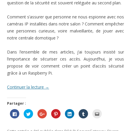
question de la sécurité est souvent reléguée au second plan.
Comment s’assurer que personne ne nous espionne avec nos
caméras IP installées dans notre salon ? Comment empêcher
une personnes curieuse, voire malveillante, de jouer avec
notre centrale domotique ?
Dans l’ensemble de mes articles, j’ai toujours insisté sur
l’importance de sécuriser ces accès. Aujourd’hui, je vous
propose de voir comment créer un point d’accès sécurisé
grâce à un Raspberry Pi.
Continuer la lecture
→
Partager :
C
C
C
C
C
C
C
l
l
l
l
l
l
l
i
i
i
i
i
i
i
q
q
q
q
q
q
q
u
u
u
u
u
u
u
e
e
e
e
e
e
e
Cette entrée a été publiée dans
BOA Pi SecureGateway
,
Divers
,