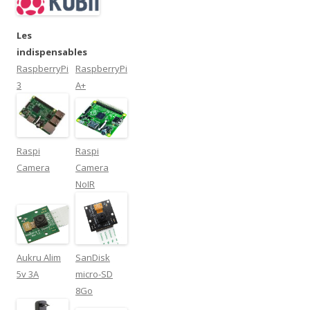
Les
indispensables
RaspberryPi
RaspberryPi
3
A+
Raspi
Raspi
Camera
Camera
NoIR
Aukru Alim
SanDisk
5v 3A
micro-SD
8Go