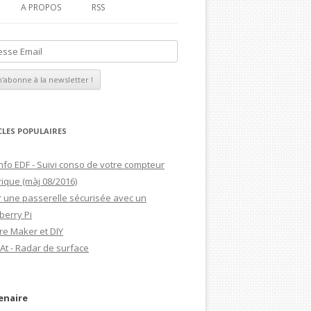
A PROPOS
RSS
MAGDIBLOG
MON CV
CLES POPULAIRES
nfo EDF - Suivi conso de votre compteur
rique (màj 08/2016)
 une passerelle sécurisée avec un
berry Pi
re Maker et DIY
At - Radar de surface
enaire