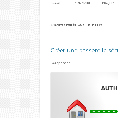
ACCUEIL
SOMMAIRE
PROJETS
PI HOME
ARCHIVES PAR ÉTIQUETTE :
HTTPS
PI CAR J
PI TIME 
PI BOA 
Créer une passerelle séc
BOA PI 
84 réponses