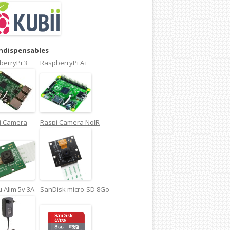
indispensables
berryPi 3
RaspberryPi A+
i Camera
Raspi Camera NoIR
 Alim 5v 3A
SanDisk micro-SD 8Go