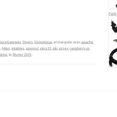
Pack 
ecureGateway
,
Divers
,
Domotique
, et marquée avec
apache
,
l
,
https
,
iptables
,
openssl
,
pkcs12
,
pki
,
proxy
,
raspberry pi
,
tème
, le
février 2015
.
m