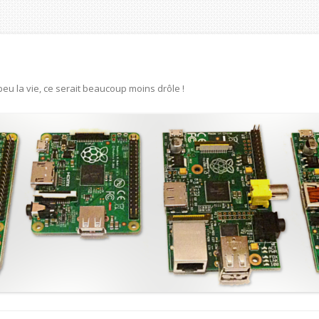
eu la vie, ce serait beaucoup moins drôle !
Aller