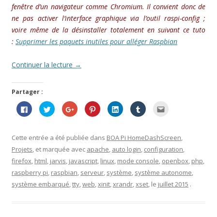
fenêtre d’un navigateur comme Chromium. Il convient donc de
ne pas activer l’interface graphique via l’outil raspi-config ;
voire même de la désinstaller totalement en suivant ce tuto
:
Supprimer les paquets inutiles pour alléger Raspbian
Continuer la lecture
→
Partager :
C
C
C
C
C
C
C
l
l
l
l
l
l
l
i
i
i
i
i
i
i
q
q
q
q
q
q
q
u
u
u
u
u
u
u
e
e
e
e
e
e
e
Cette entrée a été publiée dans
BOA Pi HomeDashScreen
,
z
z
z
z
z
z
z
p
p
p
p
p
p
p
Projets
, et marquée avec
apache
,
auto login
,
configuration
,
o
o
o
o
o
o
o
u
u
u
u
u
u
u
firefox
,
html
,
jarvis
,
javascript
,
linux
,
mode console
,
openbox
,
php
,
r
r
r
r
r
r
r
p
p
p
p
p
p
e
raspberry pi
,
raspbian
,
serveur
,
système
,
système autonome
,
a
a
a
a
a
a
n
r
r
r
r
r
r
v
système embarqué
,
tty
,
web
,
xinit
,
xrandr
,
xset
, le
juillet 2015
.
t
t
t
t
t
t
o
a
a
a
a
a
a
y
g
g
g
g
g
g
e
e
e
e
e
e
e
r
r
r
r
r
r
r
p