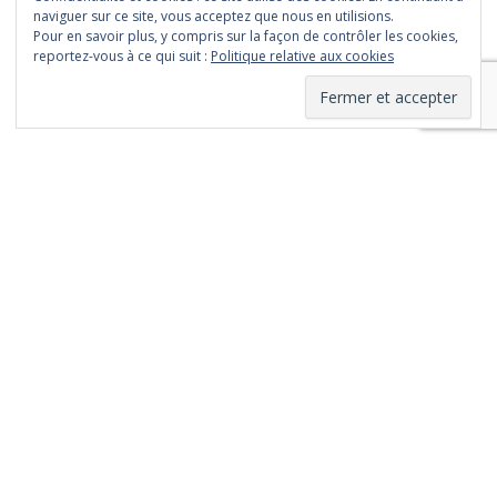
naviguer sur ce site, vous acceptez que nous en utilisions.
Pour en savoir plus, y compris sur la façon de contrôler les cookies,
reportez-vous à ce qui suit :
Politique relative aux cookies
Fièrement propulsé par WordPress
Le contenu de ce site
est mis à disposition
selon les termes de
la
Licence Creative
Commons
Attribution - Pas
d'Utilisation
Commerciale 3.0
non transposé (CC
BY-NC 3.0)