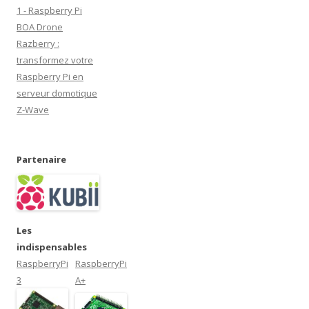
e
)
)
r
e
ê
1 - Raspberry Pi
)
e
)
t
)
r
BOA Drone
e
)
Razberry :
transformez votre
Raspberry Pi en
serveur domotique
Z-Wave
Partenaire
Les
indispensables
RaspberryPi
RaspberryPi
3
A+