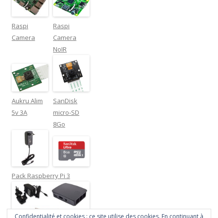
Raspi
Raspi
Camera
Camera
NoIR
Aukru Alim
SanDisk
5v 3A
micro-SD
8Go
Pack Raspberry Pi 3
Confidentialité et cookies : ce site utilise des cookies. En continuant à