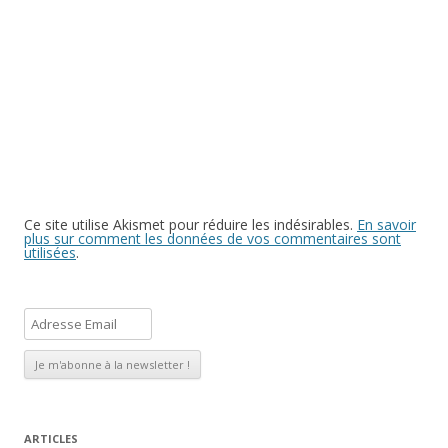
Ce site utilise Akismet pour réduire les indésirables.
En savoir
plus sur comment les données de vos commentaires sont
utilisées
.
A
d
r
e
s
s
ARTICLES