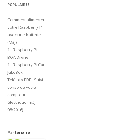
e
POPULAIRES
E
Comment alimenter
m
votre Raspberry Pi
a
avec une batterie
i
(MàJ)
l
1 - Raspberry Pi
BOA Drone
1 - Raspberry Pi Car
JukeBox
Téléinfo EDF - Suivi
conso de votre
compteur
électrique (màj
08/2016)
Partenaire