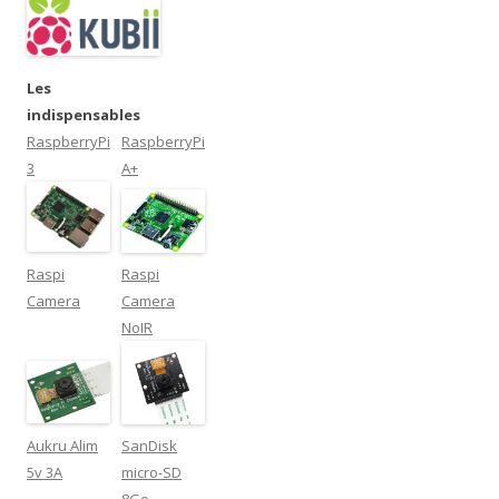
Les
indispensables
RaspberryPi
RaspberryPi
3
A+
Raspi
Raspi
Camera
Camera
NoIR
Aukru Alim
SanDisk
5v 3A
micro-SD
8Go