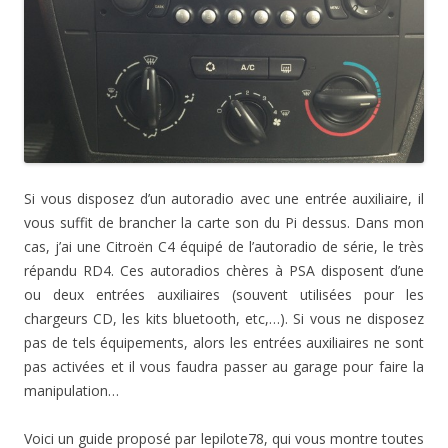
e
n
n
n
e
o
s
n
o
o
e
n
u
u
o
u
u
n
o
v
n
u
v
v
o
u
e
e
v
e
e
u
v
l
n
e
l
l
v
e
l
o
l
l
l
e
l
e
u
l
e
e
l
l
f
v
e
f
f
l
e
e
e
f
e
e
e
f
n
l
e
n
n
f
e
ê
l
n
ê
ê
e
n
t
e
ê
t
t
n
ê
r
f
t
r
r
ê
t
e
e
r
e
e
t
r
)
n
e
)
)
r
e
ê
)
e
)
t
Si vous disposez d’un autoradio avec une entrée auxiliaire, il
)
r
e
vous suffit de brancher la carte son du Pi dessus. Dans mon
)
cas, j’ai une Citroën C4 équipé de l’autoradio de série, le très
répandu RD4. Ces autoradios chères à PSA disposent d’une
ou deux entrées auxiliaires (souvent utilisées pour les
chargeurs CD, les kits bluetooth, etc,…). Si vous ne disposez
pas de tels équipements, alors les entrées auxiliaires ne sont
pas activées et il vous faudra passer au garage pour faire la
manipulation…
Voici un guide proposé par lepilote78, qui vous montre toutes