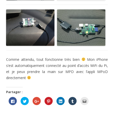
Comme attendu, tout fonctionne très bien
Mon iPhone
s’est automatiquement connecté au point d’accès WiFi du Pi,
et je peux prendre la main sur MPD avec l’appli MPoD
directement
Partager :
C
C
C
C
C
C
C
l
l
l
l
l
l
l
i
i
i
i
i
i
i
q
q
q
q
q
q
q
u
u
u
u
u
u
u