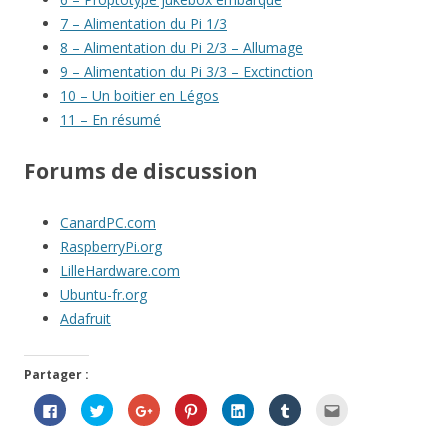
7 – Alimentation du Pi 1/3
8 – Alimentation du Pi 2/3 – Allumage
9 – Alimentation du Pi 3/3 – Exctinction
10 – Un boitier en Légos
11 – En résumé
Forums de discussion
CanardPC.com
RaspberryPi.org
LilleHardware.com
Ubuntu-fr.org
Adafruit
Partager :
C
C
C
C
C
C
C
l
l
l
l
l
l
l
i
i
i
i
i
i
i
q
q
q
q
q
q
q