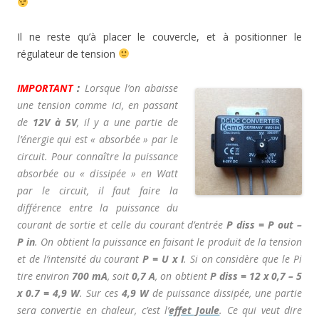
Il ne reste qu’à placer le couvercle, et à positionner le
régulateur de tension
IMPORTANT
:
Lorsque l’on abaisse
une tension comme ici, en passant
de
12V à 5V
, il y a une partie de
l’énergie qui est « absorbée » par le
circuit. Pour connaître la puissance
absorbée ou « dissipée » en Watt
par le circuit, il faut faire la
différence entre la puissance du
courant de sortie et celle du courant d’entrée
P diss = P out –
P in
. On obtient la puissance en faisant le produit de la tension
et de l’intensité du courant
P = U x I
. Si on considère que le Pi
tire environ
700 mA
, soit
0,7 A
, on obtient
P diss = 12 x 0,7 – 5
x 0.7 = 4,9 W
. Sur ces
4,9 W
de puissance dissipée, une partie
sera convertie en chaleur, c’est l’
effet Joule
. Ce qui veut dire