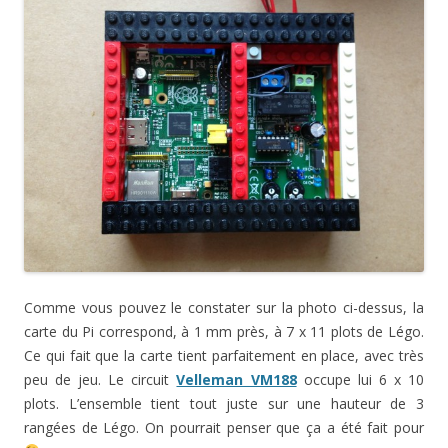
n
e
e
u
n
n
n
e
n
n
n
e
o
s
n
o
o
e
n
u
u
o
u
u
n
o
v
n
u
v
v
o
u
e
e
v
e
e
u
v
l
n
e
l
l
v
e
l
o
l
l
l
e
l
e
u
l
e
e
l
l
f
v
e
f
f
l
e
e
e
f
e
e
e
f
n
l
e
n
n
f
e
ê
l
n
ê
ê
e
n
t
e
ê
t
t
n
ê
r
f
t
r
r
ê
t
e
e
r
e
e
t
r
)
n
e
)
)
r
e
ê
)
e
)
t
)
r
e
)
Comme vous pouvez le constater sur la photo ci-dessus, la
carte du Pi correspond, à 1 mm près, à 7 x 11 plots de Légo.
Ce qui fait que la carte tient parfaitement en place, avec très
peu de jeu. Le circuit
Velleman VM188
occupe lui 6 x 10
plots. L’ensemble tient tout juste sur une hauteur de 3
rangées de Légo. On pourrait penser que ça a été fait pour