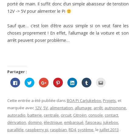
porté de main. Il suffit donc d’un simple abaisseur de tenstion
12V -> 5V pour alimenter le Pi
Sauf que… c’est loin d’être aussi simple si on veut faire les
choses proprement ! En effet, l’allumage de la voiture et son
arrêt peuvent poser problème…
Partager :
C
C
C
C
C
C
C
l
l
l
l
l
l
l
i
i
i
i
i
i
i
q
q
q
q
q
q
q
u
u
u
u
u
u
u
e
e
e
e
e
e
e
Cette entrée a été publiée dans
BOA Pi CarJukebox
,
Projets
, et
z
z
z
z
z
z
z
p
p
p
p
p
p
p
marquée avec
12V
,
5V
,
alimentation
,
allumage
,
arrêt
,
autnomone
,
o
o
o
o
o
o
o
u
u
u
u
u
u
u
autoradio
,
batterie
,
centrale
,
circuit
,
Citroën
,
console
,
contact
,
r
r
r
r
r
r
r
p
p
p
p
p
p
e
dérivation
,
domino
,
électrique
,
embarqué
,
faisceau
,
jukebox
,
a
a
a
a
a
a
n
r
r
r
r
r
r
v
parallèle
,
raspberry pi
,
raspbian
,
RD4
,
système
, le
juillet 2013
.
t
t
t
t
t
t
o