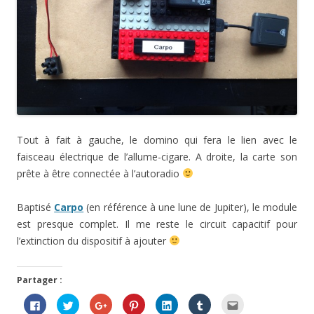
Tout à fait à gauche, le domino qui fera le lien avec le
faisceau électrique de l’allume-cigare. A droite, la carte son
prête à être connectée à l’autoradio
Baptisé
Carpo
(en référence à une lune de Jupiter), le module
est presque complet. Il me reste le circuit capacitif pour
l’extinction du dispositif à ajouter
Partager :
C
C
C
C
C
C
C
l
l
l
l
l
l
l