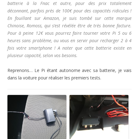
batterie à la Fnac et autre, pour des prix totalement
déconnant, parfois près de 100€ pour des capacités ridicules !
En fouillant sur Amazon, je suis tombé sur cette marque
Chinoise, Romoss, qui s’est révélée être de très bonne facture.
Pour à peine 12€ vous pourrez faire tourner votre Pi 5 ou 6
heures sans problème, ou vous en servir pour recharger 2 à 4
fois votre smartphone ! A noter que cette batterie existe en
plusieur capacité, selon vos besoins.
Reprenons… Le Pi étant autonome avec sa batterie, je vais
dans la voiture pour réaliser les premiers tests.