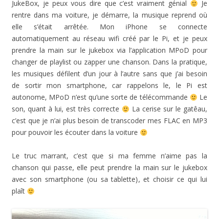
e
)
)
r
e
ê
JukeBox, je peux vous dire que c’est vraiment génial
Je
)
e
)
t
)
r
rentre dans ma voiture, je démarre, la musique reprend où
e
)
elle s’était arrêtée. Mon iPhone se connecte
automatiquement au réseau wifi créé par le Pi, et je peux
prendre la main sur le jukebox via l’application MPoD pour
changer de playlist ou zapper une chanson. Dans la pratique,
les musiques défilent d’un jour à l’autre sans que j’ai besoin
de sortir mon smartphone, car rappelons le, le Pi est
autonome, MPoD n’est qu’une sorte de télécommande
Le
son, quant à lui, est très correcte
La cerise sur le gatêau,
c’est que je n’ai plus besoin de transcoder mes FLAC en MP3
pour pouvoir les écouter dans la voiture
Le truc marrant, c’est que si ma femme n’aime pas la
chanson qui passe, elle peut prendre la main sur le jukebox
avec son smartphone (ou sa tablette), et choisir ce qui lui
plaît