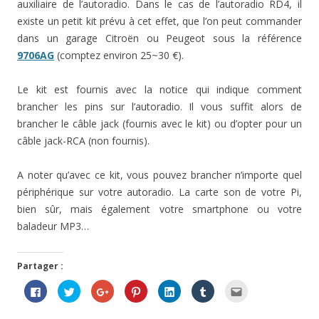
auxiliaire de l’autoradio. Dans le cas de l’autoradio RD4, il
existe un petit kit prévu à cet effet, que l’on peut commander
dans un garage Citroën ou Peugeot sous la référence
9706AG
(comptez environ 25~30 €).
Le kit est fournis avec la notice qui indique comment
brancher les pins sur l’autoradio. Il vous suffit alors de
brancher le câble jack (fournis avec le kit) ou d’opter pour un
câble jack-RCA (non fournis).
A noter qu’avec ce kit, vous pouvez brancher n’importe quel
périphérique sur votre autoradio. La carte son de votre Pi,
bien sûr, mais également votre smartphone ou votre
baladeur MP3…
Partager :
C
C
C
C
C
C
C
l
l
l
l
l
l
l
i
i
i
i
i
i
i
q
q
q
q
q
q
q