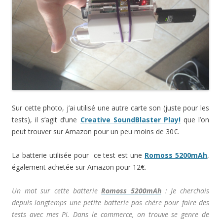
n
ê
ê
e
n
t
e
ê
t
t
n
ê
r
f
t
r
r
ê
t
e
e
r
e
e
t
r
)
n
e
)
)
r
e
ê
)
e
)
t
)
r
e
)
Sur cette photo, j’ai utilisé une autre carte son (juste pour les
tests), il s’agit d’une
Creative SoundBlaster Play!
que l’on
peut trouver sur Amazon pour un peu moins de 30€.
La batterie utilisée pour ce test est une
Romoss 5200mAh
,
également achetée sur Amazon pour 12€.
Un mot sur cette batterie
Romoss 5200mAh
: Je cherchais
depuis longtemps une petite batterie pas chère pour faire des
tests avec mes Pi. Dans le commerce, on trouve se genre de