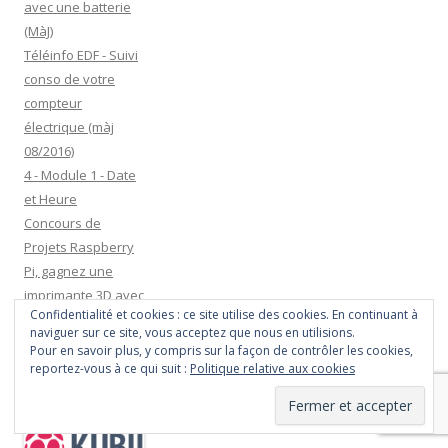
n
e
e
u
n
n
n
avec une batterie
i
e
n
n
n
e
o
s
n
o
o
e
n
u
u
(MàJ)
l
o
u
u
n
o
v
n
u
v
v
o
u
e
e
Téléinfo EDF - Suivi
v
e
e
u
v
l
n
e
l
l
v
e
l
o
conso de votre
l
l
l
e
l
e
u
l
e
e
l
l
f
v
compteur
e
f
f
l
e
e
e
f
e
e
e
f
n
l
électrique (màj
e
n
n
f
e
ê
l
n
ê
ê
e
n
t
e
08/2016)
ê
t
t
n
ê
r
f
t
r
r
ê
t
e
e
4 - Module 1 - Date
r
e
e
t
r
)
n
e
)
)
r
e
ê
et Heure
)
e
)
t
)
r
Concours de
e
)
Projets Raspberry
Pi, gagnez une
imprimante 3D avec
Confidentialité et cookies : ce site utilise des cookies. En continuant à
Iziproto !
naviguer sur ce site, vous acceptez que nous en utilisions.
Pour en savoir plus, y compris sur la façon de contrôler les cookies,
reportez-vous à ce qui suit :
Politique relative aux cookies
Partenaire