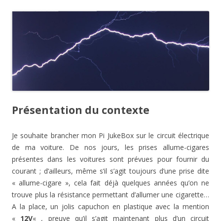
s
u
u
n
s
n
d
u
n
n
s
u
e
a
n
e
e
u
n
n
n
e
n
n
n
e
o
s
n
o
o
e
n
u
u
o
u
u
n
o
v
n
u
v
v
o
u
e
e
v
e
e
u
v
l
n
e
l
l
v
e
l
o
l
l
l
e
l
e
u
l
e
e
l
l
f
v
e
f
f
l
e
e
e
f
e
e
e
f
n
l
e
n
n
f
e
ê
l
n
ê
ê
e
n
t
e
ê
t
t
n
ê
r
f
t
r
r
ê
t
e
e
r
e
e
t
r
)
n
Présentation du contexte
e
)
)
r
e
ê
)
e
)
t
)
r
e
)
Je souhaite brancher mon Pi JukeBox sur le circuit électrique
de ma voiture. De nos jours, les prises allume-cigares
présentes dans les voitures sont prévues pour fournir du
courant ; d’ailleurs, même s’il s’agit toujours d’une prise dite
« allume-cigare », cela fait déjà quelques années qu’on ne
trouve plus la résistance permettant d’allumer une cigarette…
A la place, un jolis capuchon en plastique avec la mention
«
12V
« , preuve qu’il s’agit maintenant plus d’un circuit