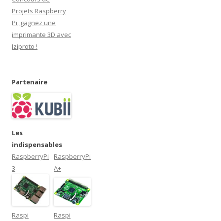
e
)
Projets Raspberry
Pi, gagnez une
imprimante 3D avec
Iziproto !
Partenaire
Les
indispensables
RaspberryPi
RaspberryPi
3
A+
Raspi
Raspi