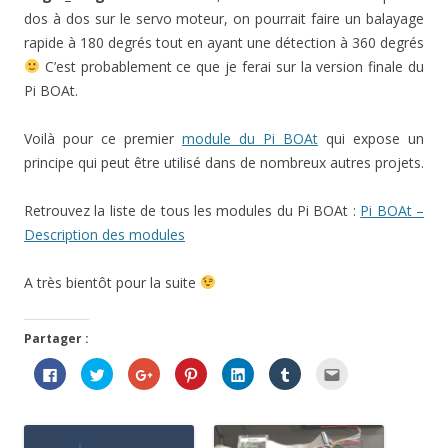
dos à dos sur le servo moteur, on pourrait faire un balayage
rapide à 180 degrés tout en ayant une détection à 360 degrés
C’est probablement ce que je ferai sur la version finale du
Pi BOAt.
Voilà pour ce premier
module du Pi BOAt
qui expose un
principe qui peut être utilisé dans de nombreux autres projets.
Retrouvez la liste de tous les modules du Pi BOAt :
Pi BOAt –
Description des modules
A très bientôt pour la suite
Partager :
C
C
C
C
C
C
C
l
l
l
l
l
l
l
i
i
i
i
i
i
i
q
q
q
q
q
q
q
u
u
u
u
u
u
u
e
e
e
e
e
e
e
z
z
z
z
z
z
z