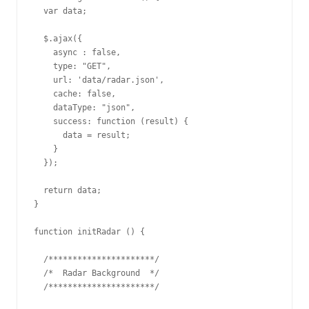
  var data;

  $.ajax({

    async : false,

    type: "GET",

    url: 'data/radar.json',

    cache: false,

    dataType: "json",

    success: function (result) {

      data = result;

    }

  });

  return data;

}

function initRadar () {

  /**********************/

  /*  Radar Background  */

  /**********************/
