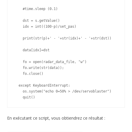
    #time.sleep (0.1)

    dst = s.getValue()

    idx = int((100-p)/set_pas)

    print(str(p)+' - '+str(idx)+' - '+str(dst))

    data[idx]=dst

    fo = open(radar_data_file, "w")

    fo.write(str(data));

    fo.close()

  except KeyboardInterrupt:

    os.system("echo 0=50% > /dev/servoblaster")

    quit()
En exécutant ce script, vous obtiendrez ce résultat :