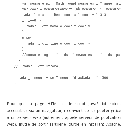
    var measure_px = Math.round(measures[i]*range_ratio);

    var coor = measureConvert (nb_measure, i, measures[i]
    radar_1_ctx.fillRect(coor.x-1,coor.y-1,3,3);

    if(i==0) {

      radar_1_ctx.moveTo(coor.x,coor.y);

    }

    else{

      radar_1_ctx.lineTo(coor.x,coor.y);

    }

    //console.log (i+" - dst "+measures[i]+" - dst_px "+m
  }

//  radar_1_ctx.stroke();

  radar_timeout = setTimeout("drawRadar()", 500);

}
Pour que la page HTML et le script JavaScript soient
accessibles via un navigateur, il convient de les publier grâce
à un serveur web (autrement appelé serveur de publication
web). Inutile de sortir l’artillerie lourde en installant Apache,