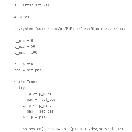
s = srf02.srf02()

# SERVO

os.system("sudo /home/pi/PiBits/ServoBlaster/user/servod"
p_min = 0

p_mid = 50

p_max = 100

p = p_min

pas = set_pas

while True:

  try:

    if p >= p_max:

      pas = -set_pas

    if p <= p_min:

      pas = set_pas

    p = p + pas

    os.system("echo 0="+str(p)+"% > /dev/servoblaster")
