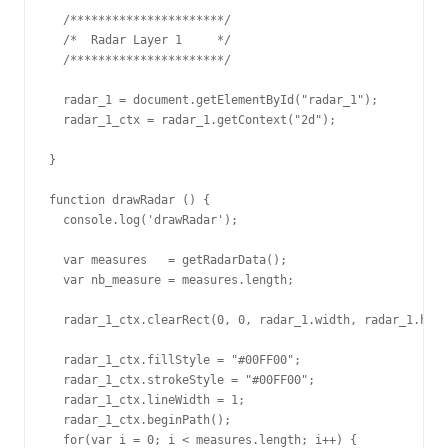
  /**********************/

  /*  Radar Layer 1     */

  /**********************/

  radar_1 = document.getElementById("radar_1");

  radar_1_ctx = radar_1.getContext("2d");

}

function drawRadar () {

  console.log('drawRadar');

  var measures   = getRadarData();

  var nb_measure = measures.length;

  radar_1_ctx.clearRect(0, 0, radar_1.width, radar_1.heig
  radar_1_ctx.fillStyle = "#00FF00";

  radar_1_ctx.strokeStyle = "#00FF00";

  radar_1_ctx.lineWidth = 1;

  radar_1_ctx.beginPath();

  for(var i = 0; i < measures.length; i++) {
