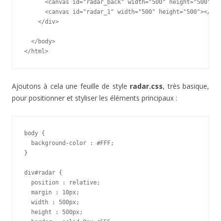
      <canvas id="radar_back" width="500" height="500"></
      <canvas id="radar_1" width="500" height="500"></can
    </div>

  </body>

</html>
Ajoutons à cela une feuille de style
radar.css
, très basique,
pour positionner et styliser les éléments principaux :
body {

  background-color : #FFF;

}

div#radar {

  position : relative;

  margin : 10px;

  width : 500px;

  height : 500px;
