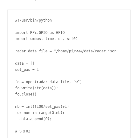
#!/usr/bin/python

import RPi.GPIO as GPIO

import smbus, time, os, srf02

radar_data_file = "/home/pi/www/data/radar.json"

data = []

set_pas = 1

fo = open(radar_data_file, "w")

fo.write(str(data));

fo.close()

nb = int((100/set_pas)+1)

for num in range(0,nb):

  data.append(0);

# SRF02
