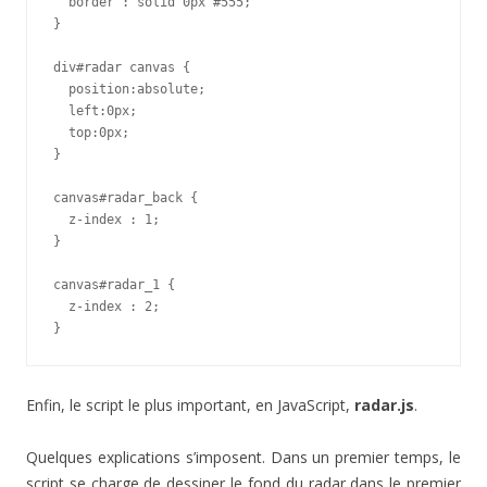
  border : solid 0px #555;

}

div#radar canvas {

  position:absolute;

  left:0px;

  top:0px;

}

canvas#radar_back {

  z-index : 1;

}

canvas#radar_1 {

  z-index : 2;

}
Enfin, le script le plus important, en JavaScript,
radar.js
.
Quelques explications s’imposent. Dans un premier temps, le
script se charge de dessiner le fond du radar dans le premier