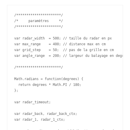
/**********************/

/*     paramètres     */

/**********************/

var radar_width  = 500; // taille du radar en px

var max_range    = 400; // distance max en cm

var grid_step    = 50;  // pas de la grille en cm

var angle_range  = 200; // largeur du balayage en degré

/**********************/

Math.radians = function(degrees) {

  return degrees * Math.PI / 180;

};

var radar_timeout;

var radar_back, radar_back_ctx;

var radar_1, radar_1_ctx;
