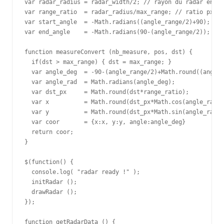
var radar_radius = radar_width/2; // rayon du radar en px

var range_ratio  = radar_radius/max_range; // ratio px/cm

var start_angle  = -Math.radians((angle_range/2)+90);

var end_angle    = -Math.radians(90-(angle_range/2));

function measureConvert (nb_measure, pos, dst) {

  if(dst > max_range) { dst = max_range; }

  var angle_deg  = -90-(angle_range/2)+Math.round((angle_
  var angle_rad  = Math.radians(angle_deg);

  var dst_px     = Math.round(dst*range_ratio);

  var x          = Math.round(dst_px*Math.cos(angle_rad)+
  var y          = Math.round(dst_px*Math.sin(angle_rad)+
  var coor       = {x:x, y:y, angle:angle_deg}

  return coor;

}

$(function() {

  console.log( "radar ready !" );

  initRadar ();

  drawRadar ();

});

function getRadarData () {
