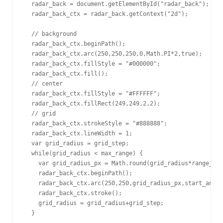
  radar_back = document.getElementById("radar_back");

  radar_back_ctx = radar_back.getContext("2d");

  // background

  radar_back_ctx.beginPath();

  radar_back_ctx.arc(250,250,250,0,Math.PI*2,true);

  radar_back_ctx.fillStyle = "#000000";

  radar_back_ctx.fill();

  // center

  radar_back_ctx.fillStyle = "#FFFFFF";

  radar_back_ctx.fillRect(249,249,2,2);

  // grid

  radar_back_ctx.strokeStyle = "#888888";

  radar_back_ctx.lineWidth = 1;

  var grid_radius = grid_step;

  while(grid_radius < max_range) {

    var grid_radius_px = Math.round(grid_radius*range_rat
    radar_back_ctx.beginPath();

    radar_back_ctx.arc(250,250,grid_radius_px,start_angle
    radar_back_ctx.stroke();

    grid_radius = grid_radius+grid_step;

  }
