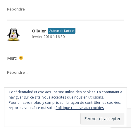
↓
Répondre
Olivier
Auteur de l’article
février 2016 à 16:30
Merci
↓
Répondre
Confidentialité et cookies : ce site utilise des cookies. En continuant à
PierreC
naviguer sur ce site, vous acceptez que nous en utilisions.
février 2016 à 09:51
Pour en savoir plus, y compris sur la façon de contrôler les cookies,
reportez-vous à ce qui suit :
Politique relative aux cookies
Beau projet. Un truc pour gagner des concours