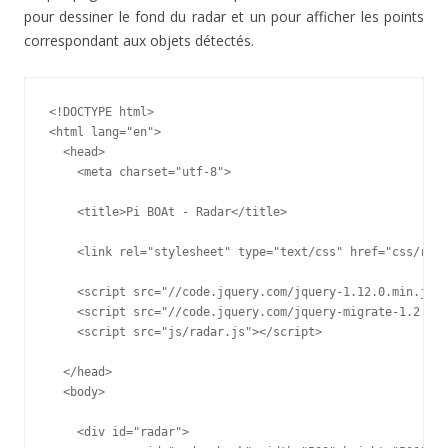
pour dessiner le fond du radar et un pour afficher les points
correspondant aux objets détectés.
<!DOCTYPE html>

<html lang="en">

  <head>

    <meta charset="utf-8">

    <title>Pi BOAt - Radar</title>

    <link rel="stylesheet" type="text/css" href="css/rada
    <script src="//code.jquery.com/jquery-1.12.0.min.js">
    <script src="//code.jquery.com/jquery-migrate-1.2.1.m
    <script src="js/radar.js"></script>

  </head>

  <body>

    <div id="radar">
