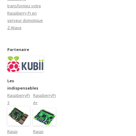
e
)
transformez votre
Raspberry Pi en
serveur domotique
Z-Wave
Partenaire
Les
indispensables
RaspberryPi
RaspberryPi
3
A+
Raspi
Raspi