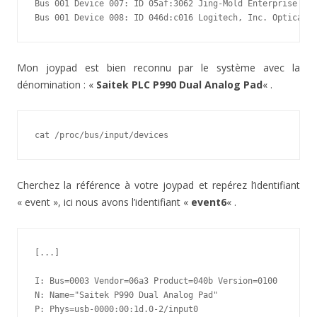
Bus 001 Device 007: ID 05af:3062 Jing-Mold Enterprise Co.
Bus 001 Device 008: ID 046d:c016 Logitech, Inc. Optical W
Mon joypad est bien reconnu par le système avec la
dénomination : «
Saitek PLC P990 Dual Analog Pad
« .
cat /proc/bus/input/devices
Cherchez la référence à votre joypad et repérez l’identifiant
« event », ici nous avons l’identifiant «
event6
« .
[...]

I: Bus=0003 Vendor=06a3 Product=040b Version=0100

N: Name="Saitek P990 Dual Analog Pad"

P: Phys=usb-0000:00:1d.0-2/input0
