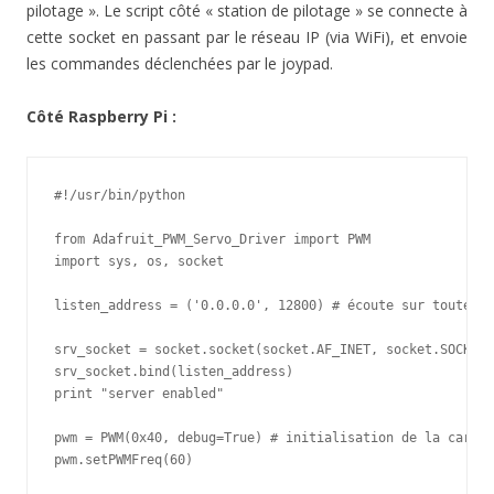
pilotage ». Le script côté « station de pilotage » se connecte à
cette socket en passant par le réseau IP (via WiFi), et envoie
les commandes déclenchées par le joypad.
Côté Raspberry Pi :
#!/usr/bin/python

from Adafruit_PWM_Servo_Driver import PWM

import sys, os, socket

listen_address = ('0.0.0.0', 12800) # écoute sur toutes l
srv_socket = socket.socket(socket.AF_INET, socket.SOCK_DG
srv_socket.bind(listen_address)

print "server enabled"

pwm = PWM(0x40, debug=True) # initialisation de la carte 
pwm.setPWMFreq(60)
