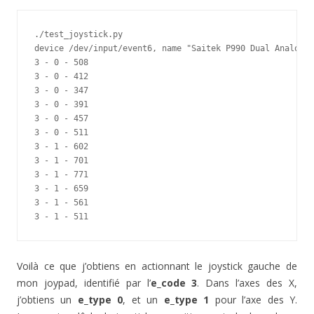
./test_joystick.py

device /dev/input/event6, name "Saitek P990 Dual Analog P
3 - 0 - 508

3 - 0 - 412

3 - 0 - 347

3 - 0 - 391

3 - 0 - 457

3 - 0 - 511

3 - 1 - 602

3 - 1 - 701

3 - 1 - 771

3 - 1 - 659

3 - 1 - 561

3 - 1 - 511
Voilà ce que j’obtiens en actionnant le joystick gauche de
mon joypad, identifié par l’
e_code 3
. Dans l’axes des X,
j’obtiens un
e_type 0
, et un
e_type 1
pour l’axe des Y.