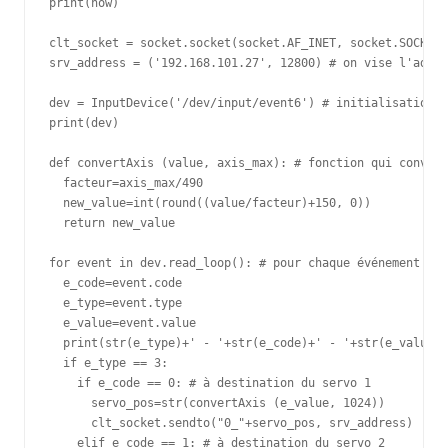
print(now)

clt_socket = socket.socket(socket.AF_INET, socket.SOCK_DG
srv_address = ('192.168.101.27', 12800) # on vise l'adres
dev = InputDevice('/dev/input/event6') # initialisation d
print(dev)

def convertAxis (value, axis_max): # fonction qui convert
  facteur=axis_max/490

  new_value=int(round((value/facteur)+150, 0))

  return new_value

for event in dev.read_loop(): # pour chaque événement dét
  e_code=event.code

  e_type=event.type

  e_value=event.value

  print(str(e_type)+' - '+str(e_code)+' - '+str(e_value))

  if e_type == 3:

    if e_code == 0: # à destination du servo 1

      servo_pos=str(convertAxis (e_value, 1024))

      clt_socket.sendto("0_"+servo_pos, srv_address)

    elif e_code == 1: # à destination du servo 2
