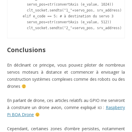
      servo_pos=str(convertAxis (e_value, 1024))

      clt_socket.sendto("1_"+servo_pos, srv_address)

    elif e_code == 5: # à destination du servo 3

      servo_pos=str(convertAxis (e_value, 512))

      clt_socket.sendto("2_"+servo_pos, srv_address)
Conclusions
En déclinant ce principe, vous pouvez piloter de nombreux
servos moteurs à distance et commencer à envisager la
construction systèmes complexes comme des robots ou des
drones
En parlant de drone, ces articles relatifs au GPIO me serviront
à construire un drone avion, comme expliqué ici :
Raspberry
Pi BOA Drone
Cependant, certaines zones d’ombre persistes, notamment