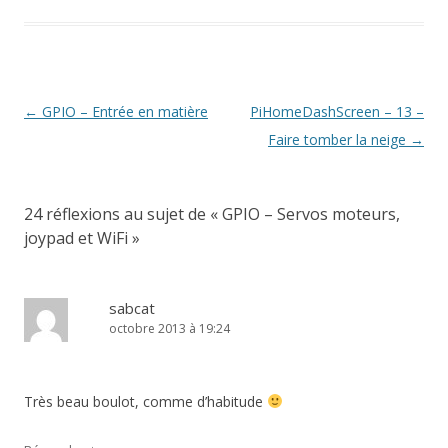
f
e
e
e
f
n
l
e
n
n
f
e
ê
l
n
ê
ê
e
n
t
e
ê
t
t
n
ê
r
f
t
r
r
ê
t
e
e
r
e
e
t
r
)
n
e
)
)
r
e
ê
)
e
)
t
)
r
Navigation
←
GPIO – Entrée en matière
PiHomeDashScreen – 13 –
e
)
des
Faire tomber la neige
→
articles
24 réflexions au sujet de «
GPIO – Servos moteurs,
joypad et WiFi
»
sabcat
octobre 2013 à 19:24
Très beau boulot, comme d’habitude