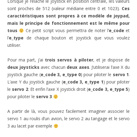
Lorsque je relâche le joystick en position centrale, les valeurs
sont proches de 512 (valeur médiane entre 0 et 1023).
Ces
caractéristiques sont propres à ce modèle de joypad,
mais le principe de fonctionnement est le même pour
tous
Ce petit script vous permettra de noter l’
e_code
et
l’
e_type
de chaque bouton et joystick que vous voulez
utiliser.
Pour ma part, j’ai
trois servos à piloter
, et je dispose de
deux joysticks
avec chacun
deux axes
. J’utiliserai l’axe X du
joystick gauche (
e_code 3, e_type 0
) pour piloter le
servo 1
.
L’axe Y du joystick gauche (
e_code 3, e_type 1
) pour piloter
le
servo 2
. Et enfin l’axe X joystick droit (
e_code 3, e_type 5
)
pour piloter le
servo 3
A partir de là, vous pouvez facilement imaginer associer le
servo 1 au roulis d’un avion, le servo 2 au tangage et le servo
3 au lacet par exemple