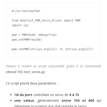
#!/usr/bin/python

from Adafruit_PWM_Servo_Driver import PWM

import sys

pwm = PWM(0x40, debug=True)

pwm.setPWMFreq(60)

pwm.setPWM(int(sys.argv[1]), 0, int(sys.argv[2]))
Pensez à rendre ce script exécutable grâce à la commande
chmod 755 test_servo.py
Ce script prend deux paramètres :
l’
id du port
contrôlant un servo de
0 à 15
une valeur
, généralement
entre 150 et 600
qui
détermine la position que doit prendre le servo