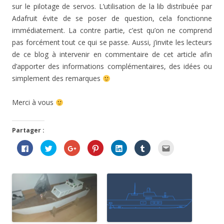
sur le pilotage de servos. L’utilisation de la lib distribuée par
Adafruit évite de se poser de question, cela fonctionne
immédiatement. La contre partie, c’est qu’on ne comprend
pas forcément tout ce qui se passe. Aussi, j’invite les lecteurs
de ce blog à intervenir en commentaire de cet article afin
d’apporter des informations complémentaires, des idées ou
simplement des remarques
Merci à vous
Partager :
C
C
C
C
C
C
C
l
l
l
l
l
l
l
i
i
i
i
i
i
i
q
q
q
q
q
q
q
u
u
u
u
u
u
u
e
e
e
e
e
e
e
z
z
z
z
z
z
z
p
p
p
p
p
p
p
o
o
o
o
o
o
o
u
u
u
u
u
u
u
r
r
r
r
r
r
r
p
p
p
p
p
p
e
a
a
a
a
a
a
n