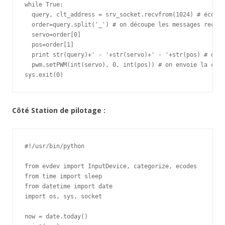
while True:

  query, clt_address = srv_socket.recvfrom(1024) # écoute
  order=query.split('_') # on découpe les messages reçus

  servo=order[0]

  pos=order[1]

  print str(query)+' - '+str(servo)+' - '+str(pos) # on a
  pwm.setPWM(int(servo), 0, int(pos)) # on envoie la comm
sys.exit(0)
Côté Station de pilotage :
#!/usr/bin/python

from evdev import InputDevice, categorize, ecodes

from time import sleep

from datetime import date

import os, sys, socket

now = date.today()
