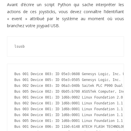
Avant d’écrire un script Python qui sache interpréter les
actions de ces joysticks, vous devez connaître l’identifiant
« event » attribué par le système au moment où vous
branchez votre joypad USB.
lsusb
Bus 001 Device 003: ID 05e3:0608 Genesys Logic, Inc. USB-
Bus 001 Device 005: ID 05e3:0505 Genesys Logic, Inc.

Bus 002 Device 003: ID 06a3:040b Saitek PLC P990 Dual Ana
Bus 005 Device 002: ID 0b05:b700 ASUSTek Computer, Inc. B
Bus 001 Device 001: ID 1d6b:0002 Linux Foundation 2.0 roo
Bus 002 Device 001: ID 1d6b:0001 Linux Foundation 1.1 roo
Bus 003 Device 001: ID 1d6b:0001 Linux Foundation 1.1 roo
Bus 004 Device 001: ID 1d6b:0001 Linux Foundation 1.1 roo
Bus 005 Device 001: ID 1d6b:0001 Linux Foundation 1.1 roo
Bus 001 Device 006: ID 11b0:6148 ATECH FLASH TECHNOLOGY
