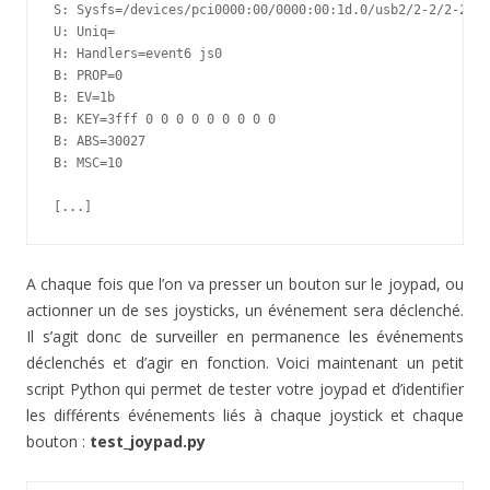
S: Sysfs=/devices/pci0000:00/0000:00:1d.0/usb2/2-2/2-2:1.
U: Uniq=

H: Handlers=event6 js0

B: PROP=0

B: EV=1b

B: KEY=3fff 0 0 0 0 0 0 0 0 0

B: ABS=30027

B: MSC=10

[...]
A chaque fois que l’on va presser un bouton sur le joypad, ou
actionner un de ses joysticks, un événement sera déclenché.
Il s’agit donc de surveiller en permanence les événements
déclenchés et d’agir en fonction. Voici maintenant un petit
script Python qui permet de tester votre joypad et d’identifier
les différents événements liés à chaque joystick et chaque
bouton :
test_joypad.py