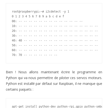
root@raspberrypi:~# i2cdetect -y 1

0 1 2 3 4 5 6 7 8 9 a b c d e f

00: -- -- -- -- -- -- -- -- -- -- -- -- --

10: -- -- -- -- -- -- -- -- -- -- -- -- -- -- -- --

20: -- -- -- -- -- -- -- -- -- -- -- -- -- -- -- --

30: -- -- -- -- -- -- -- -- -- -- -- -- -- -- -- --

40: 40 -- -- -- -- -- -- -- -- -- -- -- -- -- -- --

50: -- -- -- -- -- -- -- -- -- -- -- -- -- -- -- --

60: -- -- -- -- -- -- -- -- -- -- -- -- -- -- -- --

70: 70 -- -- -- -- -- -- --
Bien ! Nous allons maintenant écrire le programme en
Python qui va nous permettre de piloter ces servos moteurs.
Python est installé par défaut sur Raspbian, il ne manque que
certains paquets :
apt-get install python-dev python-rpi.gpio python-smbus