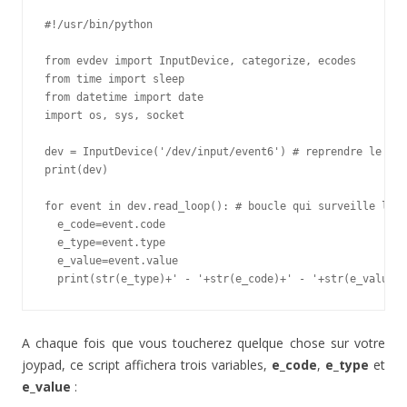
#!/usr/bin/python

from evdev import InputDevice, categorize, ecodes

from time import sleep

from datetime import date

import os, sys, socket

dev = InputDevice('/dev/input/event6') # reprendre le mêm
print(dev)

for event in dev.read_loop(): # boucle qui surveille l'ar
  e_code=event.code

  e_type=event.type

  e_value=event.value

  print(str(e_type)+' - '+str(e_code)+' - '+str(e_value))
A chaque fois que vous toucherez quelque chose sur votre
joypad, ce script affichera trois variables,
e_code
,
e_type
et
e_value
: