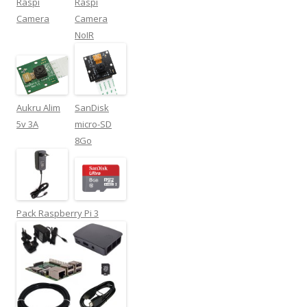
Raspi
Raspi
Camera
Camera
NoIR
Aukru Alim
SanDisk
5v 3A
micro-SD
8Go
Pack Raspberry Pi 3