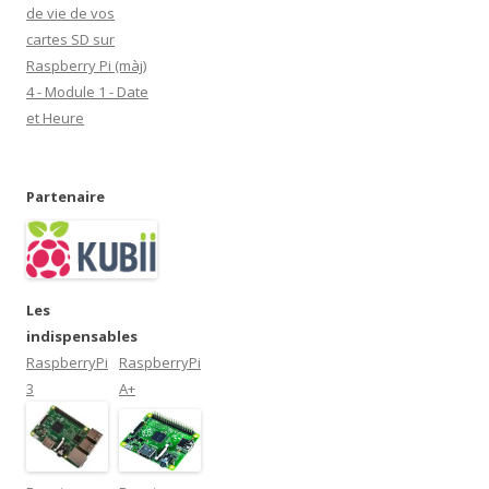
de vie de vos
cartes SD sur
Raspberry Pi (màj)
4 - Module 1 - Date
et Heure
Partenaire
Les
indispensables
RaspberryPi
RaspberryPi
3
A+