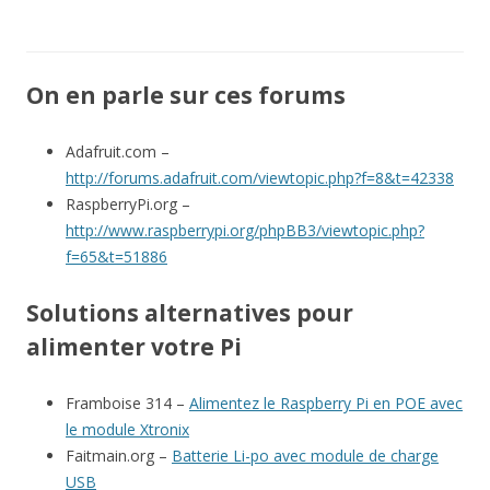
On en parle sur ces forums
Adafruit.com –
http://forums.adafruit.com/viewtopic.php?f=8&t=42338
RaspberryPi.org –
http://www.raspberrypi.org/phpBB3/viewtopic.php?
f=65&t=51886
Solutions alternatives pour
alimenter votre Pi
Framboise 314 –
Alimentez le Raspberry Pi en POE avec
le module Xtronix
Faitmain.org –
Batterie Li-po avec module de charge
USB