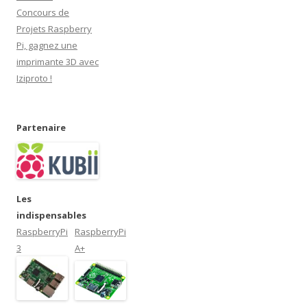
e
)
Concours de
Projets Raspberry
Pi, gagnez une
imprimante 3D avec
Iziproto !
Partenaire
Les
indispensables
RaspberryPi
RaspberryPi
3
A+