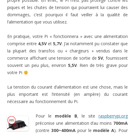
propre possible. En effet, le Pi n’est pas protégé contre les
piques et les chutes de tension qui pourraient lui causer des
dommages, c’est pourquoi il faut veiller à la qualité de
l’alimentation que vous utilisez.
En pratique, votre Pi « fonctionnera » avec une alimentation
comprise entre
4,5V
et
5,7V
. J’ai notamment pu constater que
la plupart des transfos ou « chargeurs » vendus dans le
commerce affichant une tension de sortie de
5V
, fournissent
souvent un peu plus, environ
5,5V
. Rien de très grave pour
votre Pi
La tenstion du courant d’alimentation est une chose, mais le
plus important est l’intensité (en ampère) du courant
nécessaire au fonctionnement du Pi.
Pour le
modèle B
, le site
raspberrypi.org
préconise une alimentation d’au moins
700mA
(contre
300~400mA
pour le
modèle A
). Pour