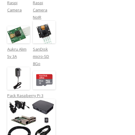
Raspi
Raspi
Camera
Camera
NoIR
Aukru Alim
SanDisk
5v 3A
micro-SD
8Go
Pack Raspberry Pi 3