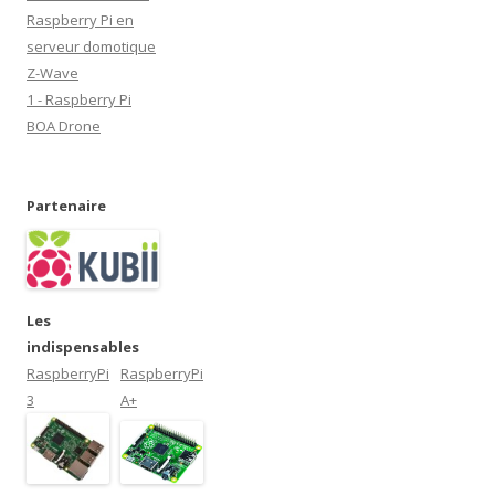
e
)
Raspberry Pi en
serveur domotique
Z-Wave
1 - Raspberry Pi
BOA Drone
Partenaire
Les
indispensables
RaspberryPi
RaspberryPi
3
A+