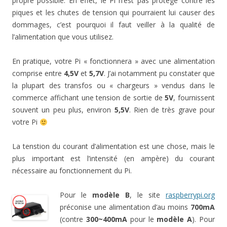
propre possible. En effet, le Pi n’est pas protégé contre les
piques et les chutes de tension qui pourraient lui causer des
dommages, c’est pourquoi il faut veiller à la qualité de
l’alimentation que vous utilisez.
En pratique, votre Pi « fonctionnera » avec une alimentation
comprise entre
4,5V
et
5,7V
. J’ai notamment pu constater que
la plupart des transfos ou « chargeurs » vendus dans le
commerce affichant une tension de sortie de
5V
, fournissent
souvent un peu plus, environ
5,5V
. Rien de très grave pour
votre Pi
La tenstion du courant d’alimentation est une chose, mais le
plus important est l’intensité (en ampère) du courant
nécessaire au fonctionnement du Pi.
Pour le
modèle B
, le site
raspberrypi.org
préconise une alimentation d’au moins
700mA
(contre
300~400mA
pour le
modèle A
). Pour