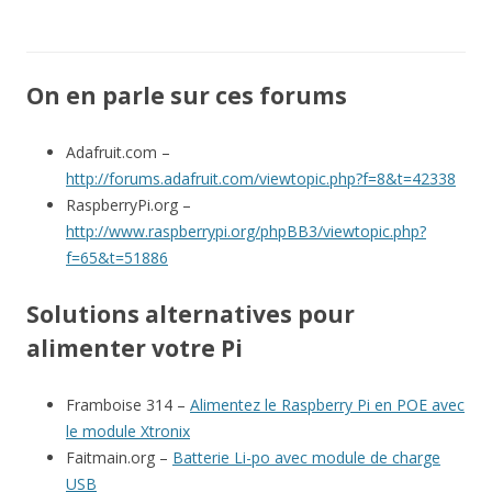
On en parle sur ces forums
Adafruit.com –
http://forums.adafruit.com/viewtopic.php?f=8&t=42338
RaspberryPi.org –
http://www.raspberrypi.org/phpBB3/viewtopic.php?
f=65&t=51886
Solutions alternatives pour
alimenter votre Pi
Framboise 314 –
Alimentez le Raspberry Pi en POE avec
le module Xtronix
Faitmain.org –
Batterie Li-po avec module de charge
USB