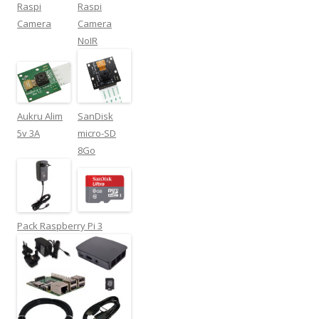
Raspi
Raspi
Camera
Camera
NoIR
Aukru Alim
SanDisk
5v 3A
micro-SD
8Go
Pack Raspberry Pi 3