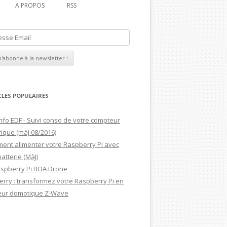
A PROPOS
RSS
MAGDIBLOG
MON CV
CLES POPULAIRES
nfo EDF - Suivi conso de votre compteur
rique (màj 08/2016)
ent alimenter votre Raspberry Pi avec
atterie (MàJ)
aspberry Pi BOA Drone
rry : transformez votre Raspberry Pi en
eur domotique Z-Wave