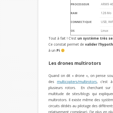
ARM9 4
PROCESSEUR
128 Mo
RAM
USB, WiF
CONNECTIQUE
Linux
OS
Tout à fait ! C’est
un système très sem
Ce constat permet de
valider l’hypot
à un
Pi
Les drones multirotors
Quand on dit « drone », on pense sou
des
multicopters/multirotors
, c’est 
plusieurs rotors. En cherchant sur
multitude de sites/blogs qui expliq
multirotors. Il existe même des système
circuits dédiés au pilotage des différen
relativement complexe). De plus en plu