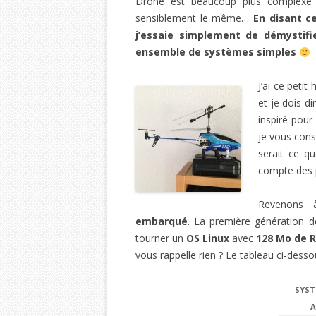
Drone est beaucoup plus complexe (g
sensiblement le même…
En disant ce
j’essaie simplement de démystifi
ensemble de systèmes simples
J’ai ce petit
et je dois 
inspiré pour
je vous cons
serait ce q
compte des p
Revenons à
embarqué
. La première génération d
tourner un
OS Linux
avec
128 Mo de 
vous rappelle rien ? Le tableau ci-desso
SYS
A