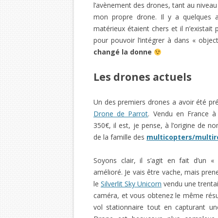
l’avènement des drones, tant au niveau 
mon propre drone. Il y a quelques a
matérieux étaient chers et il n’exista
pour pouvoir l’intégrer à dans « objec
changé la donne
Les drones actuels
Un des premiers drones a avoir été prés
Drone de Parrot
. Vendu en France à
350€, il est, je pense, à l’origine de 
de la famille des
multicopters/multir
Soyons clair, il s’agit en fait d’un
amélioré. Je vais être vache, mais pre
le
Silverlit Sky Unicorn
vendu une trentai
caméra, et vous obtenez le même résul
vol stationnaire tout en capturant u