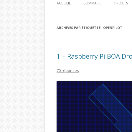
ACCUEIL
SOMMAIRE
PROJETS
PI HOME
ARCHIVES PAR ÉTIQUETTE :
OPENPILOT
PI CAR J
PI TIME 
PI BOA 
1 – Raspberry Pi BOA Dr
BOA PI 
70 réponses