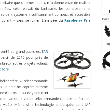
militaire que « domestique », m’a donné envie de realiser
nnées, cela relevait du fantasme, les composants et
it pas de « système » suffisamment compact et accessible
Pack 
t volant » sans se ruiner.
L’arrivée du
Raspberry Pi
a
enté au grand public est l’
AR
 partir de 2010 pour près de
nombreux autres projets volants
otors
.
 « hélicoptère » télécommandé
nez un petit hélicoptère comme
ne d’euros, ajoutez y une mini
tat : Un objet volant télécommandé capable de faire du
ne vidéo. Même si la technologie embarquée dans l’AR