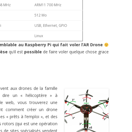
68 MHz
ARM11 700 MHz
512 Mo
i
USB, Ethernet, GPIO
Linux
blable au Raspberry Pi qui fait voler l’AR Drone
hèse
qu’il est
possible
de faire voler quelque chose grace
vent aux drones de la famille
à dire un « hélicoptère » à
 le web, vous trouverez une
uent comment créer un drone
s « prêts à l’emploi », et des
ts rotors (qui est une opération
s de sites spécialisés vendent