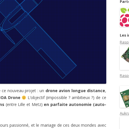
Part
Les 
Rasp
Rasp
ue ce nouveau projet : un
drone avion longue distance
,
BOA Drone
L’objectif (impossible ? ambitieux ?) de ce
ms
(entre Lille et Metz)
en parfaite autonomie (auto-
Aukru
ours passionné, et le mariage de ces deux mondes avec