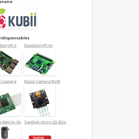
enaire
indispensables
berryPi 3
RaspberryPi A+
i Camera
Raspi Camera NoIR
 Alim 5v 3A
SanDisk micro-SD 8Go