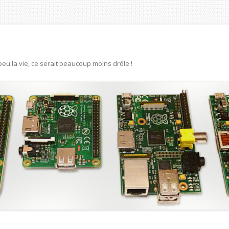
eu la vie, ce serait beaucoup moins drôle !
Aller