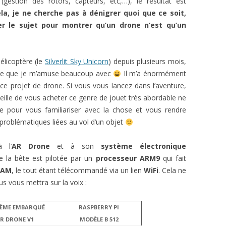
estion des rotors, capteurs, etc,…), le résultat est
la, je ne cherche pas à dénigrer quoi que ce soit,
er le sujet pour montrer qu’un drone n’est qu’un
 hélicoptère (le
Silverlit Sky Unicorn
) depuis plusieurs mois,
dire que je m’amuse beaucoup avec
Il m’a énormément
 ce projet de drone. Si vous vous lancez dans l’aventure,
eille de vous acheter ce genre de jouet très abordable ne
ue pour vous familiariser avec la chose et vous rendre
roblématiques liées au vol d’un objet
 l’
AR Drone
et à son
système électronique
e la bête est pilotée par un
processeur ARM9
qui fait
RAM
, le tout étant télécommandé via un lien
WiFi
. Cela ne
us vous mettra sur la voix :
TÈME EMBARQUÉ
RASPBERRY PI
R DRONE V1
MODÈLE B 512