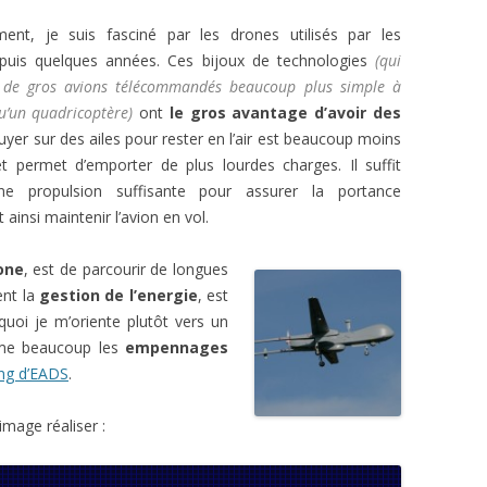
ment, je suis fasciné par les drones utilisés par les
depuis quelques années. Ces bijoux de technologies
(qui
t de gros avions télécommandés beaucoup plus simple à
qu’un quadricoptère)
ont
le gros avantage d’avoir des
yer sur des ailes pour rester en l’air est beaucoup moins
t permet d’emporter de plus lourdes charges. Il suffit
une propulsion suffisante pour assurer la portance
 ainsi maintenir l’avion en vol.
one
, est de parcourir de longues
ent la
gestion de l’energie
, est
quoi je m’oriente plutôt vers un
aime beaucoup les
empennages
ng d’EADS
.
image réaliser :