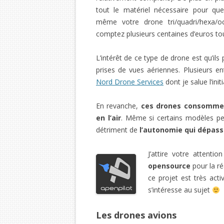
tout le matériel nécessaire pour qu
même votre drone tri/quadri/hexa/oc
comptez plusieurs centaines d’euros t
L’intérêt de ce type de drone est qu’ils 
prises de vues aériennes. Plusieurs e
Nord Drone Services
dont je salue l’init
En revanche,
ces drones consommen
en l’air
. Même si certains modèles per
détriment de
l’autonomie qui dépass
J’attire votre attentio
opensource
pour la r
ce projet est très act
s’intéresse au sujet
Les drones avions