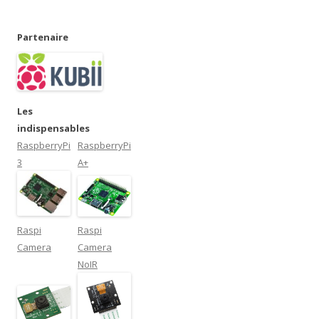
Partenaire
Les
indispensables
RaspberryPi
RaspberryPi
3
A+
Raspi
Raspi
Camera
Camera
NoIR