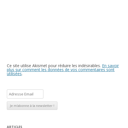
Ce site utilise Akismet pour réduire les indésirables.
En savoir
plus sur comment les données de vos commentaires sont
utilisées
.
A
d
r
e
s
s
ARTICLES