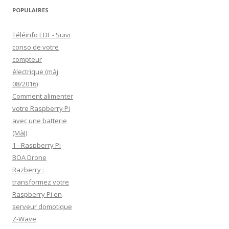
e
POPULAIRES
E
Téléinfo EDF - Suivi
m
conso de votre
a
compteur
i
électrique (màj
l
08/2016)
Comment alimenter
votre Raspberry Pi
avec une batterie
(MàJ)
1 - Raspberry Pi
BOA Drone
Razberry :
transformez votre
Raspberry Pi en
serveur domotique
Z-Wave