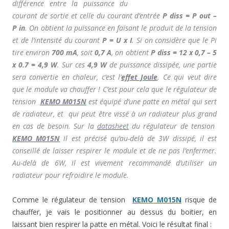
différence entre la puissance du
courant de sortie et celle du courant d’entrée
P diss = P out –
P in
. On obtient la puissance en faisant le produit de la tension
et de l’intensité du courant
P = U x I
. Si on considère que le Pi
tire environ
700 mA
, soit
0,7 A
, on obtient
P diss = 12 x 0,7 – 5
x 0.7 = 4,9 W
. Sur ces
4,9 W
de puissance dissipée, une partie
sera convertie en chaleur, c’est l’
effet Joule
. Ce qui veut dire
que le module va chauffer ! C’est pour cela que le régulateur de
tension
KEMO M015N
est équipé d’une patte en métal qui sert
de radiateur, et qui peut être vissé à un radiateur plus grand
en cas de besoin. Sur la
datasheet
du
régulateur de tension
KEMO M015N
il est précisé qu’au-delà de 3W dissipé, il est
conseillé de laisser respirer le module et de ne pas l’enfermer.
Au-delà de 6W, il est vivement recommandé d’utiliser un
radiateur pour refroidire le module.
Comme le régulateur de tension
KEMO M015N
risque de
chauffer, je vais le positionner au dessus du boitier, en
laissant bien respirer la patte en métal. Voici le résultat final :