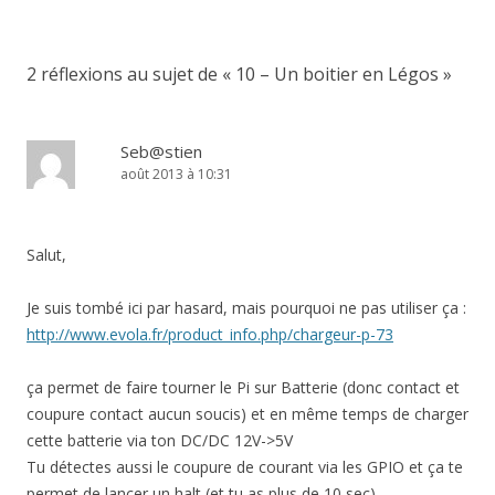
articles
2 réflexions au sujet de «
10 – Un boitier en Légos
»
Seb@stien
août 2013 à 10:31
Salut,
Je suis tombé ici par hasard, mais pourquoi ne pas utiliser ça :
http://www.evola.fr/product_info.php/chargeur-p-73
ça permet de faire tourner le Pi sur Batterie (donc contact et
coupure contact aucun soucis) et en même temps de charger
cette batterie via ton DC/DC 12V->5V
Tu détectes aussi le coupure de courant via les GPIO et ça te
permet de lancer un halt (et tu as plus de 10 sec)