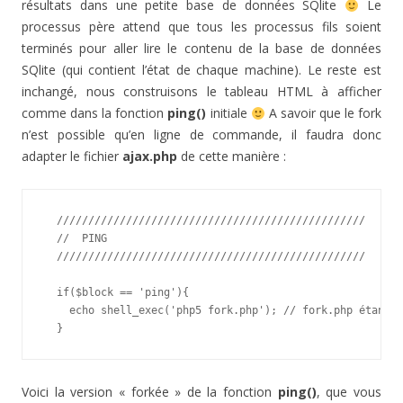
résultats dans une petite base de données SQlite
Le
processus père attend que tous les processus fils soient
terminés pour aller lire le contenu de la base de données
SQlite (qui contient l’état de chaque machine). Le reste est
inchangé, nous construisons le tableau HTML à afficher
comme dans la fonction
ping()
initiale
A savoir que le fork
n’est possible qu’en ligne de commande, il faudra donc
adapter le fichier
ajax.php
de cette manière :
  /////////////////////////////////////////////////

  //  PING

  /////////////////////////////////////////////////

  if($block == 'ping'){

    echo shell_exec('php5 fork.php'); // fork.php étant l
  }
Voici la version « forkée » de la fonction
ping()
, que vous