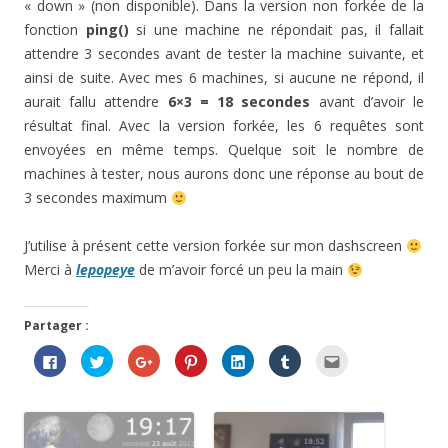
« down » (non disponible). Dans la version non forkée de la
fonction
ping()
si une machine ne répondait pas, il fallait
attendre 3 secondes avant de tester la machine suivante, et
ainsi de suite. Avec mes 6 machines, si aucune ne répond, il
aurait fallu attendre
6×3 = 18 secondes
avant d’avoir le
résultat final. Avec la version forkée, les 6 requêtes sont
envoyées en même temps. Quelque soit le nombre de
machines à tester, nous aurons donc une réponse au bout de
3 secondes maximum
J’utilise à présent cette version forkée sur mon dashscreen
Merci à
lepopeye
de m’avoir forcé un peu la main
Partager :
C
C
C
C
C
C
C
l
l
l
l
l
l
l
i
i
i
i
i
i
i
q
q
q
q
q
q
q
u
u
u
u
u
u
u
e
e
e
e
e
e
e
z
z
z
z
z
z
z
p
p
p
p
p
p
p