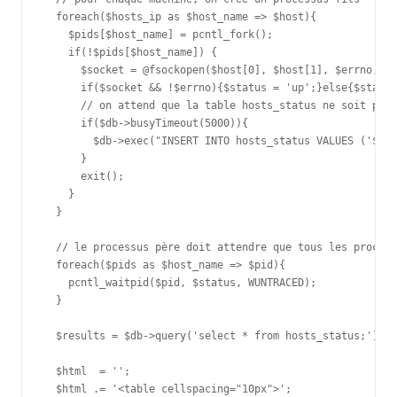
  foreach($hosts_ip as $host_name => $host){

    $pids[$host_name] = pcntl_fork();

    if(!$pids[$host_name]) {

      $socket = @fsockopen($host[0], $host[1], $errno, $e
      if($socket && !$errno){$status = 'up';}else{$status
      // on attend que la table hosts_status ne soit plus
      if($db->busyTimeout(5000)){

        $db->exec("INSERT INTO hosts_status VALUES ('$hos
      }

      exit();

    }

  }

  // le processus père doit attendre que tous les process
  foreach($pids as $host_name => $pid){

    pcntl_waitpid($pid, $status, WUNTRACED);

  }

  $results = $db->query('select * from hosts_status;');

  $html  = '';

  $html .= '<table cellspacing="10px">';
