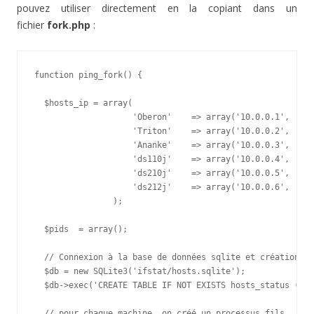
pouvez utiliser directement en la copiant dans un
fichier
fork.php
:
function ping_fork() {

  $hosts_ip = array(

                    'Oberon'    => array('10.0.0.1',  '22
                    'Triton'    => array('10.0.0.2',  '15
                    'Ananke'    => array('10.0.0.3',  '20
                    'ds110j'    => array('10.0.0.4',  '20
                    'ds210j'    => array('10.0.0.5',  '20
                    'ds212j'    => array('10.0.0.6',  '20
                );

  $pids  = array();

  // Connexion à la base de données sqlite et création de
  $db = new SQLite3('ifstat/hosts.sqlite');

  $db->exec('CREATE TABLE IF NOT EXISTS hosts_status (hos
  // pour chaque machine, on créé un processus fils
