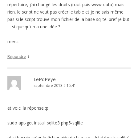
répertoire, j’ai changé les droits (root puis www-data) mais
rien, le script ne veut pas créer le table et je ne sais même
pas si le script trouve mon fichier de la base sqlite. bref je but
… si quelqu’un a une idée ?
merci.
↓
Répondre
LePoPeye
septembre 2013 à 15:41
et voici la réponse :p
sudo apt-get install sqlite3 php5-sqlite
et si besoin créer le fichier vide de la base : ifstat/hosts.sqlite’