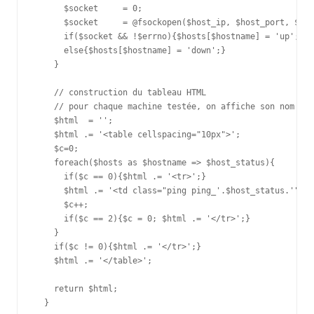
      $socket     = 0;

      $socket     = @fsockopen($host_ip, $host_port, $err
      if($socket && !$errno){$hosts[$hostname] = 'up';}

      else{$hosts[$hostname] = 'down';}

    }

    // construction du tableau HTML

    // pour chaque machine testée, on affiche son nom et 
    $html  = '';

    $html .= '<table cellspacing="10px">';

    $c=0;

    foreach($hosts as $hostname => $host_status){

      if($c == 0){$html .= '<tr>';}

      $html .= '<td class="ping ping_'.$host_status.'">'.
      $c++;

      if($c == 2){$c = 0; $html .= '</tr>';}

    }

    if($c != 0){$html .= '</tr>';}

    $html .= '</table>';

    return $html;

  }