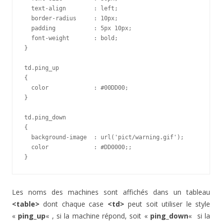
  text-align        : left;

  border-radius     : 10px;

  padding           : 5px 10px;

  font-weight       : bold;

}

td.ping_up

{

  color             : #00DD00;

}

td.ping_down

{

  background-image  : url('pict/warning.gif');

  color             : #DD0000;;

}
Les noms des machines sont affichés dans un tableau
<table>
dont chaque case
<td>
peut soit utiliser le style
«
ping_up
« , si la machine répond, soit «
ping_down
«
si la