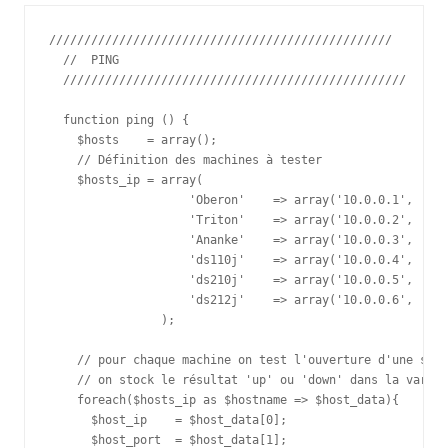
/////////////////////////////////////////////////

  //  PING

  /////////////////////////////////////////////////

  function ping () {

    $hosts    = array();

    // Définition des machines à tester

    $hosts_ip = array(

                    'Oberon'    => array('10.0.0.1',  '22
                    'Triton'    => array('10.0.0.2',  '15
                    'Ananke'    => array('10.0.0.3',  '20
                    'ds110j'    => array('10.0.0.4',  '20
                    'ds210j'    => array('10.0.0.5',  '20
                    'ds212j'    => array('10.0.0.6',  '20
                );

    // pour chaque machine on test l'ouverture d'une sock
    // on stock le résultat 'up' ou 'down' dans la variab
    foreach($hosts_ip as $hostname => $host_data){

      $host_ip    = $host_data[0];

      $host_port  = $host_data[1];
