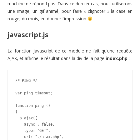
machine ne répond pas. Dans ce dernier cas, nous utiliserons
une image, un gif animé, pour faire « clignoter » la case en
rouge, du mois, en donner l’impression
javascript.js
La fonction javascript de ce module ne fait qu’une requête
AJAX, et affiche le résultat dans la div de la page
index.php
:
/* PING */

var ping_timeout;

function ping ()

{

  $.ajax({

    async : false,

    type: "GET",

    url: "./ajax.php",
