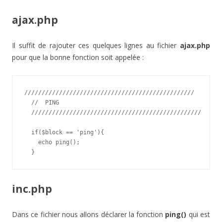
ajax.php
Il suffit de rajouter ces quelques lignes au fichier
ajax.php
pour que la bonne fonction soit appelée :
/////////////////////////////////////////////////

  //  PING

  /////////////////////////////////////////////////

  if($block == 'ping'){

    echo ping();

  }
inc.php
Dans ce fichier nous allons déclarer la fonction
ping()
qui est