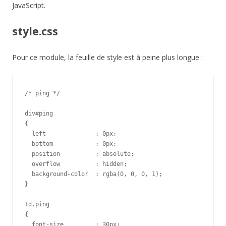
JavaScript.
style.css
Pour ce module, la feuille de style est à peine plus longue :
/* ping */

div#ping

{

  left              : 0px;

  bottom            : 0px;

  position          : absolute;

  overflow          : hidden;

  background-color  : rgba(0, 0, 0, 1);

}

td.ping

{

  font-size         : 30px;
