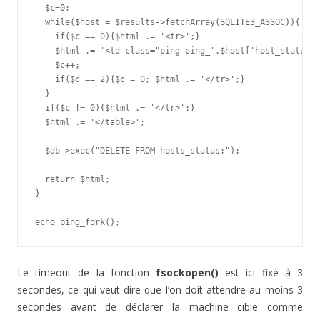
  $c=0;

  while($host = $results->fetchArray(SQLITE3_ASSOC)){

    if($c == 0){$html .= '<tr>';}

    $html .= '<td class="ping ping_'.$host['host_status']
    $c++;

    if($c == 2){$c = 0; $html .= '</tr>';}

  }

  if($c != 0){$html .= '</tr>';}

  $html .= '</table>';

  $db->exec("DELETE FROM hosts_status;");

  return $html;

}

echo ping_fork();
Le timeout de la fonction
fsockopen()
est ici fixé à 3
secondes, ce qui veut dire que l’on doit attendre au moins 3
secondes avant de déclarer la machine cible comme