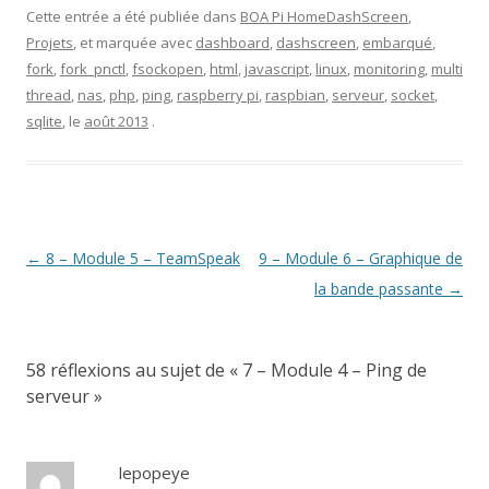
u
v
v
o
u
e
e
v
e
e
u
v
l
n
Cette entrée a été publiée dans
BOA Pi HomeDashScreen
,
e
l
l
v
e
l
o
l
l
l
e
l
e
u
Projets
, et marquée avec
dashboard
,
dashscreen
,
embarqué
,
l
e
e
l
l
f
v
e
f
f
l
e
e
e
fork
,
fork_pnctl
,
fsockopen
,
html
,
javascript
,
linux
,
monitoring
,
multi
f
e
e
e
f
n
l
e
n
n
f
e
ê
l
thread
,
nas
,
php
,
ping
,
raspberry pi
,
raspbian
,
serveur
,
socket
,
n
ê
ê
e
n
t
e
ê
t
t
n
ê
r
f
sqlite
, le
août 2013
.
t
r
r
ê
t
e
e
r
e
e
t
r
)
n
e
)
)
r
e
ê
)
e
)
t
)
r
e
)
Navigation
←
8 – Module 5 – TeamSpeak
9 – Module 6 – Graphique de
des
la bande passante
→
articles
58 réflexions au sujet de «
7 – Module 4 – Ping de
serveur
»
lepopeye