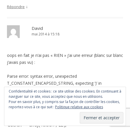
↓
Répondre
David
mai 2014 à 15:18
oops en fait je n’ai pas « RIEN » j’ai une erreur (blanc sur blanc
j’avais pas vu) :
Parse error: syntax error, unexpected
T_CONSTANT_ENCAPSED_STRING, expecting ‘)’ in
D:\Apache2.2\htdocs\site\inc.php on line 19
Confidentialité et cookies : ce site utilise des cookies. En continuant à
naviguer sur ce site, vous acceptez que nous en utilisions.
Pour en savoir plus, y compris sur la façon de contrôler les cookies,
ma ligne 19 du fichier inc.php est
reportez-vous à ce qui suit :
Politique relative aux cookies
$hosts_ip = array(
‘Oberon’ => array(‘10.0.0.1′, ’22’),