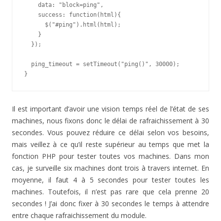
    data: "block=ping",

    success: function(html){

      $("#ping").html(html);

    }

  });

  ping_timeout = setTimeout("ping()", 30000);

}
Il est important d’avoir une vision temps réel de l’état de ses
machines, nous fixons donc le délai de rafraichissement à 30
secondes. Vous pouvez réduire ce délai selon vos besoins,
mais veillez à ce qu’il reste supérieur au temps que met la
fonction PHP pour tester toutes vos machines. Dans mon
cas, je surveille six machines dont trois à travers internet. En
moyenne, il faut 4 à 5 secondes pour tester toutes les
machines. Toutefois, il n’est pas rare que cela prenne 20
secondes ! J’ai donc fixer à 30 secondes le temps à attendre
entre chaque rafraichissement du module.