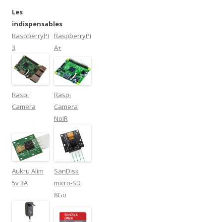
Les
indispensables
RaspberryPi
RaspberryPi
3
A+
Raspi
Raspi
Camera
Camera
NoIR
Aukru Alim
SanDisk
5v 3A
micro-SD
8Go