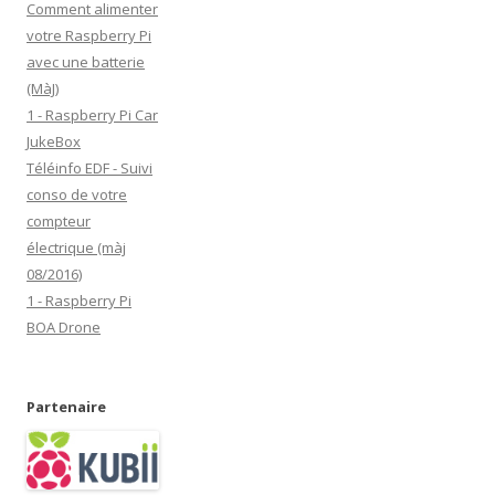
Comment alimenter
m
votre Raspberry Pi
a
avec une batterie
i
(MàJ)
l
1 - Raspberry Pi Car
JukeBox
Téléinfo EDF - Suivi
conso de votre
compteur
électrique (màj
08/2016)
1 - Raspberry Pi
BOA Drone
Partenaire