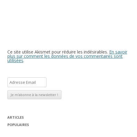
Ce site utilise Akismet pour réduire les indésirables.
En savoir
plus sur comment les données de vos commentaires sont
utilisées
.
A
d
r
e
s
s
ARTICLES
e
POPULAIRES
E