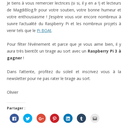
Je tiens à vous remercier lectrices (si si, il y en a !) et lecteurs
de MagdiBlog.fr pour votre soutien, votre bonne humeur et
votre enthousiasme ! J’espère vous voir encore nombreux à
suivre l’actualité du Raspberry Pi et les nombreux projets à
venir tels que le
Pi BOAt
.
Pour fêter l’événement et parce que je vous aime bien, il y
aura très bientôt un tirage au sort avec un
Raspberry Pi 3 à
gagner
!
Dans l’attente, profitez du soleil et inscrivez vous à la
newsletter pour ne pas rater le tirage au sort.
Olivier
Partager :
C
C
C
C
C
C
C
l
l
l
l
l
l
l
i
i
i
i
i
i
i
q
q
q
q
q
q
q