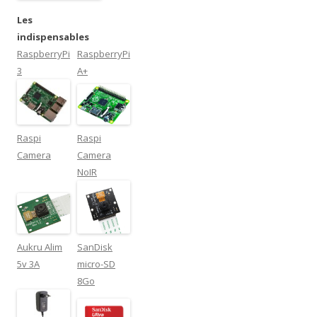
Les
indispensables
RaspberryPi
RaspberryPi
3
A+
Raspi
Raspi
Camera
Camera
NoIR
Aukru Alim
SanDisk
5v 3A
micro-SD
8Go