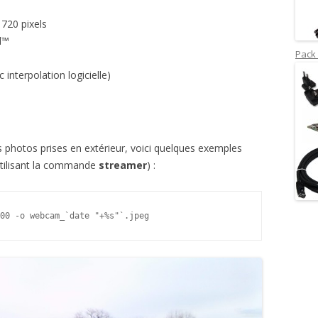
 720 pixels
l™
Pack 
interpolation logicielle)
 photos prises en extérieur, voici quelques exemples
utilisant la commande
streamer
) :
00 -o webcam_`date "+%s"`.jpeg