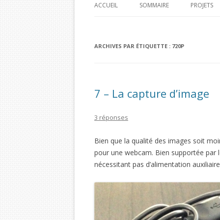
ACCUEIL
SOMMAIRE
PROJETS
PI HOME
ARCHIVES PAR ÉTIQUETTE :
720P
PI CAR J
PI TIME 
PI BOA 
7 – La capture d’image
BOA PI 
3 réponses
Bien que la qualité des images soit moin
pour une webcam. Bien supportée par 
nécessitant pas d’alimentation auxiliair