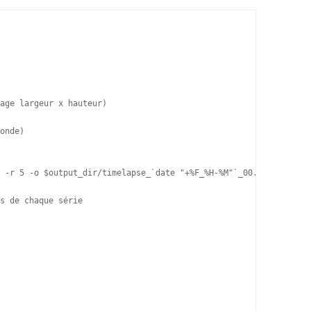
age largeur x hauteur)

onde)

 -r 5 -o $output_dir/timelapse_`date "+%F_%H-%M"`_00.ppm

s de chaque série
