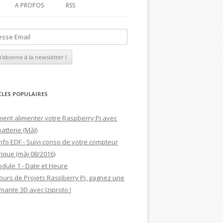
A PROPOS
RSS
MAGDIBLOG
MON CV
CLES POPULAIRES
ent alimenter votre Raspberry Pi avec
atterie (MàJ)
nfo EDF - Suivi conso de votre compteur
rique (màj 08/2016)
odule 1 - Date et Heure
ours de Projets Raspberry Pi, gagnez une
mante 3D avec Iziproto !