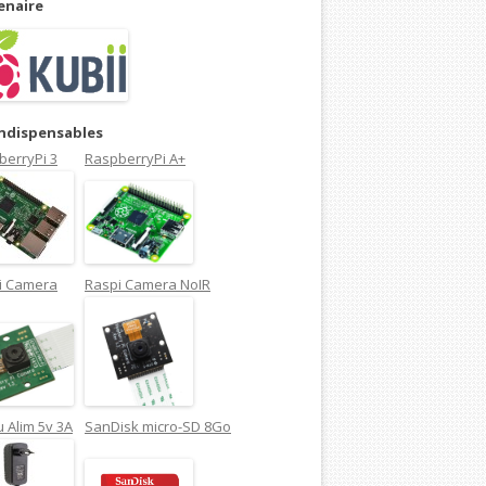
enaire
indispensables
berryPi 3
RaspberryPi A+
i Camera
Raspi Camera NoIR
 Alim 5v 3A
SanDisk micro-SD 8Go