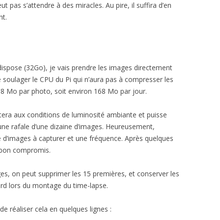
pas s’attendre à des miracles. Au pire, il suffira d’en
nt.
ispose (32Go), je vais prendre les images directement
soulager le CPU du Pi qui n’aura pas à compresser les
,8 Mo par photo, soit environ 168 Mo par jour.
ptera aux conditions de luminosité ambiante et puisse
e une rafale d’une dizaine d’images. Heureusement,
 d’images à capturer et une fréquence. Après quelques
 bon compromis.
ages, on peut supprimer les 15 premières, et conserver les
tard lors du montage du time-lapse.
de réaliser cela en quelques lignes :