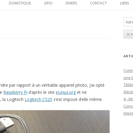
au
DOMOTIQUE
GPIO
DIVERS
CONTACT
LIENS
contenu
 DASH SCREEN
A
d
UKEBOX
r
LAPSE
e
s
DRONE
s
ARTI
e
SECURE GATEWAY
Comm
E
une b
m
Téléi
dre par rapport à un véritable appareil photo, j’ai opté
a
élect
le
Raspberry Pi
d’après le site
eLinux.org
et ne
i
4 - M
e, la Logitech
Logitech C525
s’est imposé d’elle même.
l
Conc
impri