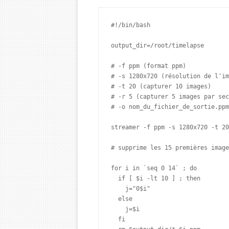
#!/bin/bash

output_dir=/root/timelapse

# -f ppm (format ppm)

# -s 1280x720 (résolution de l'im
# -t 20 (capturer 10 images)

# -r 5 (capturer 5 images par sec
# -o nom_du_fichier_de_sortie.ppm

streamer -f ppm -s 1280x720 -t 20
# supprime les 15 premières image
for i in `seq 0 14` ; do

  if [ $i -lt 10 ] ; then

    j="0$i"

  else

    j=$i

  fi
