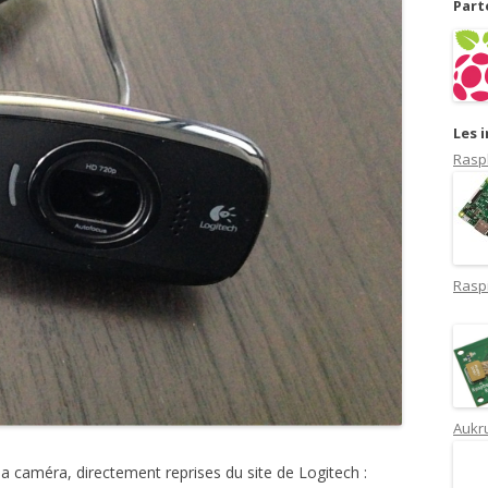
Part
Les 
Rasp
Rasp
Aukru
 la caméra, directement reprises du site de Logitech :