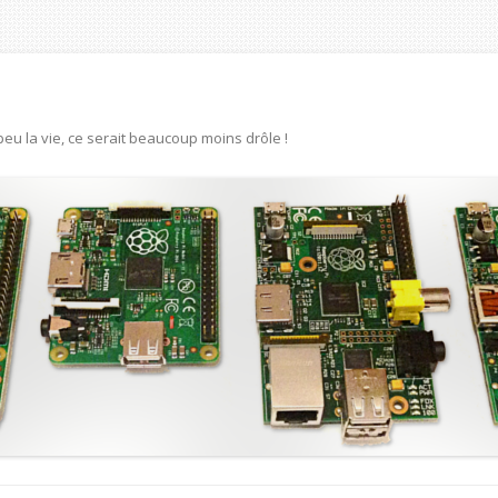
eu la vie, ce serait beaucoup moins drôle !
Aller