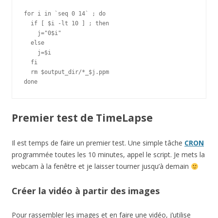
for i in `seq 0 14` ; do

  if [ $i -lt 10 ] ; then

    j="0$i"

  else

    j=$i

  fi

  rm $output_dir/*_$j.ppm

done
Premier test de TimeLapse
Il est temps de faire un premier test. Une simple tâche
CRON
programmée toutes les 10 minutes, appel le script. Je mets la
webcam à la fenêtre et je laisser tourner jusqu’à demain
Créer la vidéo à partir des images
Pour rassembler les images et en faire une vidéo, j’utilise