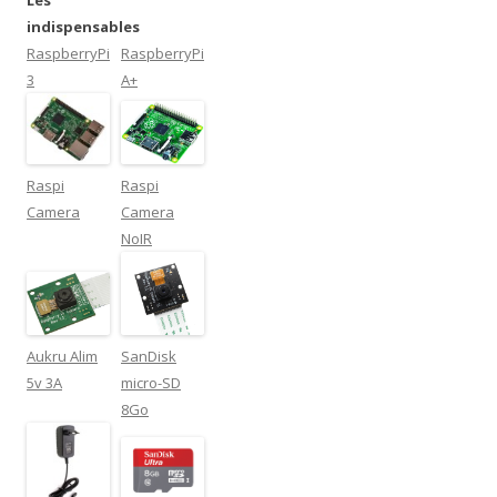
indispensables
RaspberryPi
RaspberryPi
3
A+
Raspi
Raspi
Camera
Camera
NoIR
Aukru Alim
SanDisk
5v 3A
micro-SD
8Go