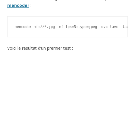
mencoder
:
mencoder mf://*.jpg -mf fps=5:type=jpeg -ovc lavc -lavcop
Voici le résultat d’un premier test :