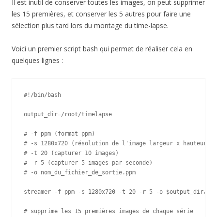
Il est inutil de conserver toutes les images, on peut supprimer
les 15 premières, et conserver les 5 autres pour faire une
sélection plus tard lors du montage du time-lapse.
Voici un premier script bash qui permet de réaliser cela en
quelques lignes :
#!/bin/bash

output_dir=/root/timelapse

# -f ppm (format ppm)

# -s 1280x720 (résolution de l'image largeur x hauteur)

# -t 20 (capturer 10 images)

# -r 5 (capturer 5 images par seconde)

# -o nom_du_fichier_de_sortie.ppm

streamer -f ppm -s 1280x720 -t 20 -r 5 -o $output_dir/tim
# supprime les 15 premières images de chaque série
