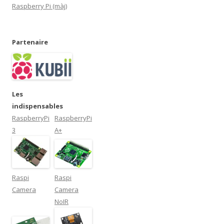
Raspberry Pi (màj)
Partenaire
Les
indispensables
RaspberryPi
RaspberryPi
3
A+
Raspi
Raspi
Camera
Camera
NoIR