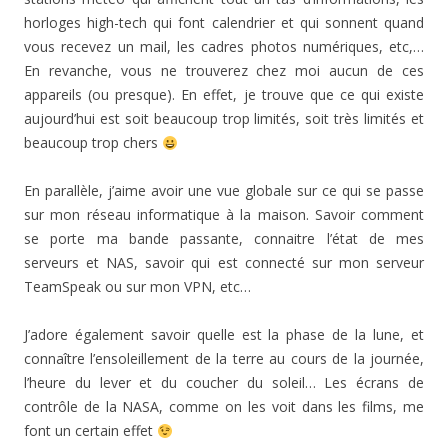
r
e
e
v
r
d
o
e
d
d
r
e
a
u
horloges high-tech qui font calendrier et qui sonnent quand
d
a
a
e
d
n
v
a
n
n
d
a
s
r
vous recevez un mail, les cadres photos numériques, etc,…
n
s
s
a
n
u
e
s
u
u
n
s
n
d
En revanche, vous ne trouverez chez moi aucun de ces
u
n
n
s
u
e
a
n
e
e
u
n
n
n
appareils (ou presque). En effet, je trouve que ce qui existe
e
n
n
n
e
o
s
n
o
o
e
n
u
u
aujourd’hui est soit beaucoup trop limités, soit très limités et
o
u
u
n
o
v
n
u
v
v
o
u
e
e
beaucoup trop chers
v
e
e
u
v
l
n
e
l
l
v
e
l
o
l
l
l
e
l
e
u
l
e
e
l
l
f
v
En parallèle, j’aime avoir une vue globale sur ce qui se passe
e
f
f
l
e
e
e
f
e
e
e
f
n
l
sur mon réseau informatique à la maison. Savoir comment
e
n
n
f
e
ê
l
n
ê
ê
e
n
t
e
se porte ma bande passante, connaitre l’état de mes
ê
t
t
n
ê
r
f
t
r
r
ê
t
e
e
serveurs et NAS, savoir qui est connecté sur mon serveur
r
e
e
t
r
)
n
e
)
)
r
e
ê
TeamSpeak ou sur mon VPN, etc…
)
e
)
t
)
r
e
)
J’adore également savoir quelle est la phase de la lune, et
connaître l’ensoleillement de la terre au cours de la journée,
l’heure du lever et du coucher du soleil… Les écrans de
contrôle de la NASA, comme on les voit dans les films, me
font un certain effet