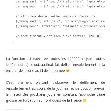
  var img_earth = $("<img />").attr("src", "xplanet/img/x
  var img_moon  = $("<img />").attr("src", "xplanet/img/x
  /* affichage des nouvelles images à l'écran */

  $("#img_earth").attr("src", "xplanet/img/xplanet_earth.
  $("#img_moon").attr("src", "xplanet/img/xplanet_moon.pn
  xplanet_timeout = setTimeout("xplanet()", 120000);

}
La fonction est exécutée toutes les 120000ms (soit toutes
les 2 minutes) ce qui, au final, fait défiler l’ensoleillement de la
terre et de la lune au fil de la journée
C’est vraiment plaisant d’observer le défilement de
l’ensoleillement au cours de la journée, et de pouvoir prévoir
la météo des prochains jours en constant l’approche d’une
grosse perturbation au nord ouest de la France