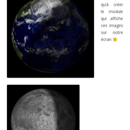
qu’à créer
le module
qui affiche
ces images
sur notre
écran