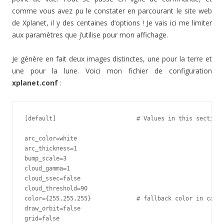
comme vous avez pu le constater en parcourant le site web
de Xplanet, il y des centaines d’options ! Je vais ici me limiter
aux paramètres que j’utilise pour mon affichage.
Je génère en fait deux images distinctes, une pour la terre et
une pour la lune. Voici mon fichier de configuration
xplanet.conf
:
[default]                       # Values in this section 
arc_color=white

arc_thickness=1

bump_scale=3

cloud_gamma=1

cloud_ssec=false

cloud_threshold=90

color={255,255,255}             # fallback color in case 
draw_orbit=false

grid=false
