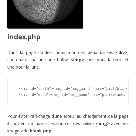
index.php
Dans la page d’index, nous ajoutons deux balises
<div>
,
contenant chacune une balise
<img>
, une pour la terre et
une pour la lune.
  <div id="earth"><img id="img_earth" src="pict/blank.png
  <div id="moon"><img id="img_moon" src="pict/blank.png">
Pour éviter l’affichage d’une erreur au chargement de la page
il convient d’initialiser les sources des balises
<img>
avec une
image vide
blank.png
.