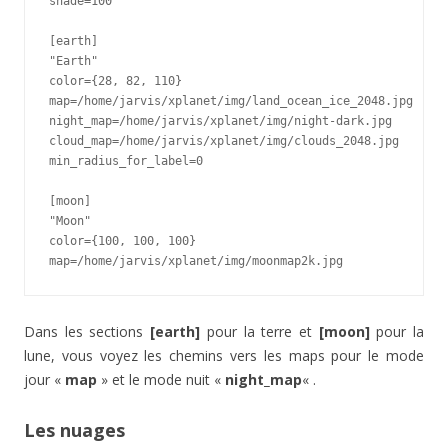
shade=100

[earth]

"Earth"

color={28, 82, 110}

map=/home/jarvis/xplanet/img/land_ocean_ice_2048.jpg

night_map=/home/jarvis/xplanet/img/night-dark.jpg

cloud_map=/home/jarvis/xplanet/img/clouds_2048.jpg

min_radius_for_label=0

[moon]

"Moon"

color={100, 100, 100}

map=/home/jarvis/xplanet/img/moonmap2k.jpg
Dans les sections
[earth]
pour la terre et
[moon]
pour la
lune, vous voyez les chemins vers les maps pour le mode
jour «
map
» et le mode nuit «
night_map
« .
Les nuages