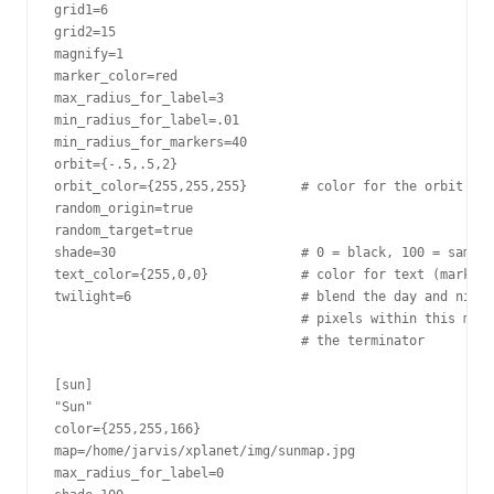
grid1=6

grid2=15

magnify=1

marker_color=red

max_radius_for_label=3

min_radius_for_label=.01

min_radius_for_markers=40

orbit={-.5,.5,2}

orbit_color={255,255,255}       # color for the orbit

random_origin=true

random_target=true

shade=30                        # 0 = black, 100 = same a
text_color={255,0,0}            # color for text (markers
twilight=6                      # blend the day and night
                                # pixels within this many
                                # the terminator

[sun]

"Sun"

color={255,255,166}

map=/home/jarvis/xplanet/img/sunmap.jpg

max_radius_for_label=0
