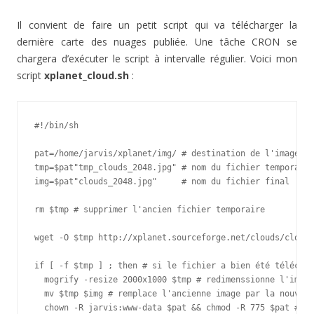
Il convient de faire un petit script qui va télécharger la
dernière carte des nuages publiée. Une tâche CRON se
chargera d’exécuter le script à intervalle régulier. Voici mon
script
xplanet_cloud.sh
:
#!/bin/sh

pat=/home/jarvis/xplanet/img/ # destination de l'image té
tmp=$pat"tmp_clouds_2048.jpg" # nom du fichier temporaire

img=$pat"clouds_2048.jpg"     # nom du fichier final

rm $tmp # supprimer l'ancien fichier temporaire

wget -O $tmp http://xplanet.sourceforge.net/clouds/clouds
if [ -f $tmp ] ; then # si le fichier a bien été téléchar
  mogrify -resize 2000x1000 $tmp # redimenssionne l'image
  mv $tmp $img # remplace l'ancienne image par la nouvell
  chown -R jarvis:www-data $pat && chmod -R 775 $pat # ch