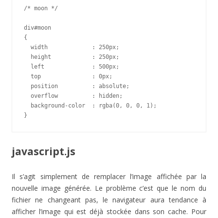
/* moon */

div#moon

{

  width             : 250px;

  height            : 250px;

  left              : 500px;

  top               : 0px;

  position          : absolute;

  overflow          : hidden;

  background-color  : rgba(0, 0, 0, 1);

}
javascript.js
Il s’agit simplement de remplacer l’image affichée par la
nouvelle image générée. Le problème c’est que le nom du
fichier ne changeant pas, le navigateur aura tendance à
afficher l’image qui est déjà stockée dans son cache. Pour