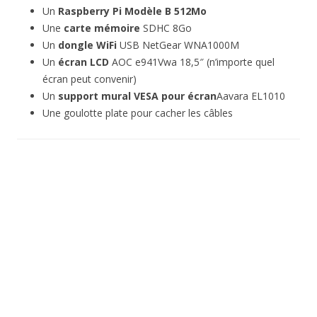
Un
Raspberry Pi Modèle B 512Mo
Une
carte mémoire
SDHC 8Go
Un
dongle WiFi
USB NetGear WNA1000M
Un
écran LCD
AOC e941Vwa 18,5″ (n’importe quel
écran peut convenir)
Un
support mural VESA pour écran
Aavara EL1010
Une goulotte plate pour cacher les câbles