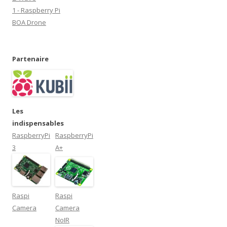
1 - Raspberry Pi
BOA Drone
Partenaire
Les
indispensables
RaspberryPi
RaspberryPi
3
A+
Raspi
Raspi
Camera
Camera
NoIR